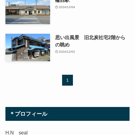
2024/12/04
思い出風景 旧北炭社宅2階から
の眺め
2024/12/02
1
＊プロフィール
H.N seal