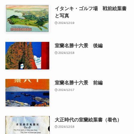
イタンキ・ゴルフ場 戦前絵葉書
と写真
2024/12/19
室蘭名勝十六景 後編
2024/12/18
室蘭名勝十六景 前編
2024/12/17
大正時代の室蘭絵葉書（着色）
2024/12/16