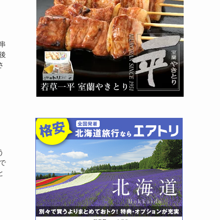
串
後
さ
う
で
と