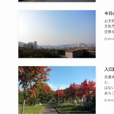
今日
お天
天気
交換
2010
入江
先週
た。
はな
あちこ
2010