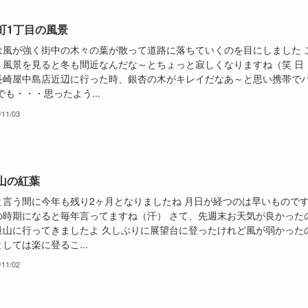
町1丁目の風景
は風が強く街中の木々の葉が散って道路に落ちていくのを目にしました 
う風景を見ると冬も間近なんだな～とちょっと寂しくなりますね（笑 日
長崎屋中島店近辺に行った時、銀杏の木がキレイだなあ～と思い携帯で
でも・・・思ったよう...
/11/03
山の紅葉
と言う間に今年も残り2ヶ月となりましたね 月日が経つのは早いもので
の時期になると毎年言ってますね（汗） さて、先週末お天気が良かった
量山に行ってきましたよ 久しぶりに展望台に登ったけれど風が弱かった
しては楽に登るこ...
/11/02