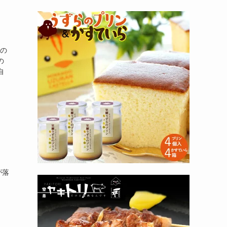
部の
の
自
が落