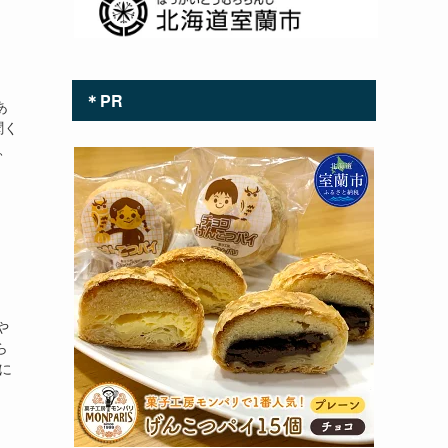
＊PR
あ
聞く
、
や
ら
に