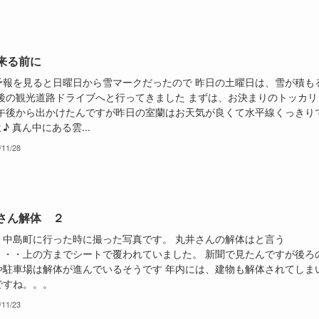
来る前に
予報を見ると日曜日から雪マークだったので 昨日の土曜日は、雪が積も
最後の観光道路ドライブへと行ってきました まずは、お決まりのトッカリ
 午後から出かけたんですが昨日の室蘭はお天気が良くて水平線くっきり
♪ 真ん中にある雲...
/11/28
さん解体 ２
、中島町に行った時に撮った写真です。 丸井さんの解体はと言う
・・・上の方までシートで覆われていました。 新聞で見たんですが後ろ
や駐車場は解体が進んでいるそうです 年内には、建物も解体されてしま
ですね。。。
/11/23