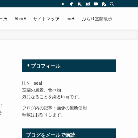
ーム
About
サイトマップ
mail
ぶらり室蘭散歩
＊プロフィール
H.N seal
室蘭の風景、食べ物
気になることを綴るblogです。
ド
ブログ内の記事・画像の無断使用
今
転載はお断りします。
ョ
ブログをメールで購読