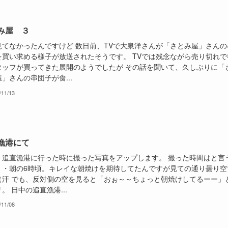
み屋 ３
見てなかったんですけど 数日前、TVで大泉洋さんが「さとみ屋」さんの
を買い求める様子が放送されたそうです。 TVでは残念ながら売り切れで
タッフが買ってきた展開のようでしたが その話を聞いて、久しぶりに「
」さんの串団子が食...
/11/13
漁港にて
、追直漁港に行った時に撮った写真をアップします。 撮った時間はと言
・・朝の6時頃。キレイな朝焼けを期待してたんですが見ての通り曇り空
（汗 でも、反対側の空を見ると「おぉ～～ちょっと朝焼けしてるーー」
。 日中の追直漁港...
/11/08