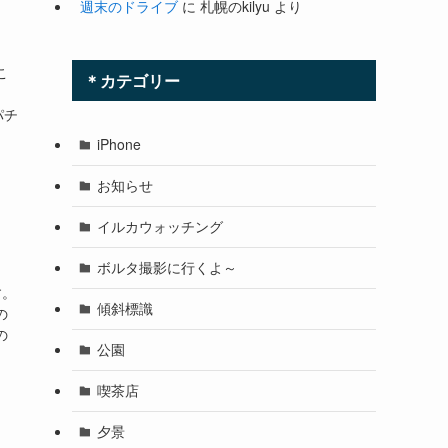
週末のドライブ
に
札幌のkilyu
より
こ
＊カテゴリー
パチ
iPhone
お知らせ
イルカウォッチング
ボルタ撮影に行くよ～
す。
傾斜標識
の
の
公園
喫茶店
夕景