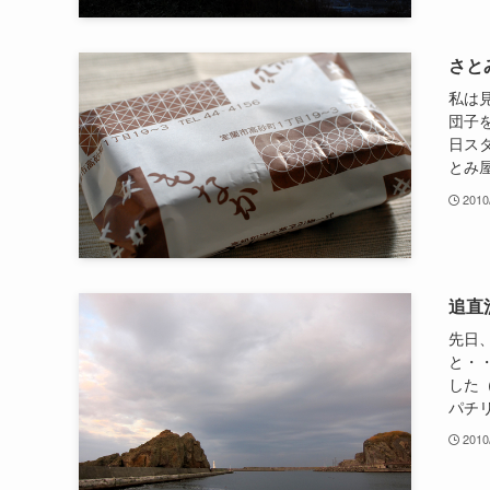
さと
私は
団子
日ス
とみ屋
2010
追直
先日
と・
した
パチリ
2010