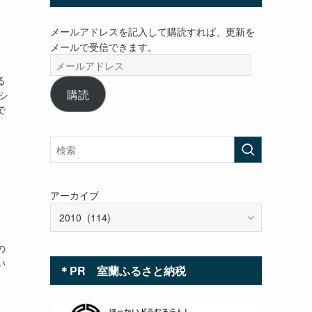
メールアドレスを記入して購読すれば、更新を
メールで受信できます。
メ
ー
る
ル
購読
シ
ア
で
ド
レ
ス
アーカイブ
の
い
＊PR 室蘭ふるさと納税