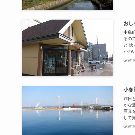
おし
中島
るの
と 
かわい
2010
小春
昨日
かな
写真
して撮
2010