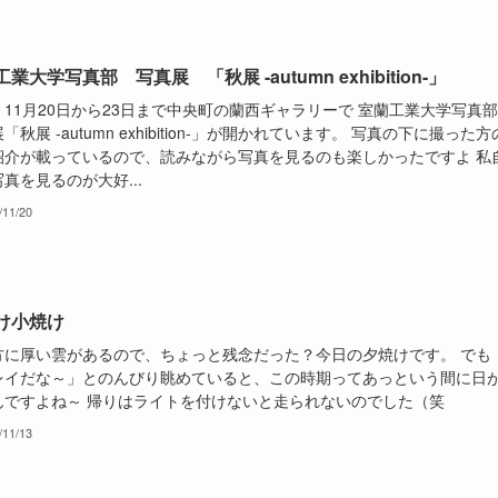
業大学写真部 写真展 「秋展 -autumn exhibition-」
、11月20日から23日まで中央町の蘭西ギャラリーで 室蘭工業大学写真
「秋展 -autumn exhibition-」が開かれています。 写真の下に撮った方
紹介が載っているので、読みながら写真を見るのも楽しかったですよ 私
真を見るのが大好...
/11/20
け小焼け
方に厚い雲があるので、ちょっと残念だった？今日の夕焼けです。 でも
レイだな～」とのんびり眺めていると、この時期ってあっという間に日
んですよね～ 帰りはライトを付けないと走られないのでした（笑
/11/13