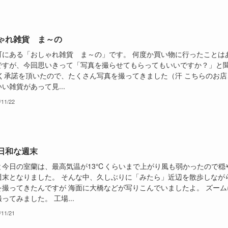
ゃれ雑貨 ま～の
町にある「おしゃれ雑貨 ま～の」です。 何度か買い物に行ったことは
ですが、今回思いきって「写真を撮らせてもらってもいいですか？」と
快く承諾を頂いたので、たくさん写真を撮ってきました（汗 こちらのお店
い雑貨があって見...
/11/22
日和な週末
と今日の室蘭は、最高気温が13℃くらいまで上がり風も弱かったので穏
週末となりました。 そんな中、久しぶりに「みたら」近辺を散歩しなが
を撮ってきたんですが 海面に大橋などが写りこんでいましたよ。 ズーム
ってみました。 工場...
/11/21