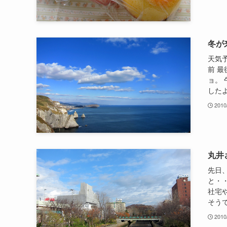
冬が
天気
前 
ョ。
したよ
2010
丸井
先日
と・
社宅
そう
2010