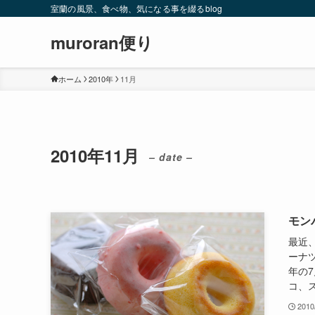
室蘭の風景、食べ物、気になる事を綴るblog
muroran便り
ホーム
2010年
11月
2010年11月
– date –
モン
最近
ーナ
年の
コ、ス
2010