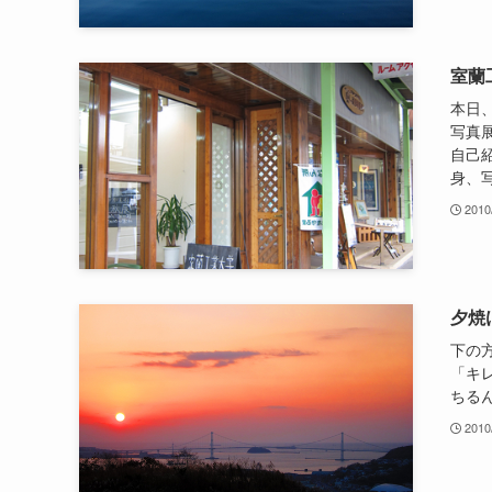
室蘭工
本日
写真展
自己
身、写
2010
夕焼
下の
「キ
ちる
2010