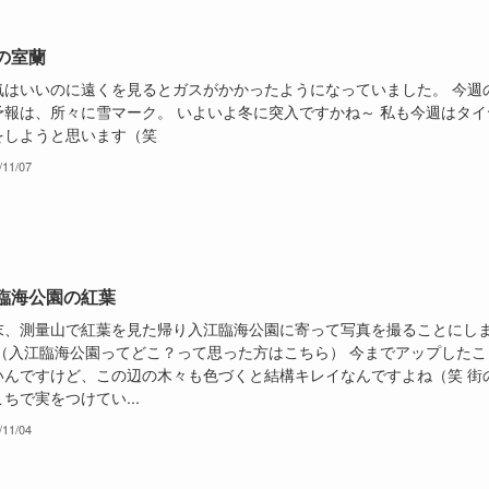
の室蘭
気はいいのに遠くを見るとガスがかかったようになっていました。 今週
予報は、所々に雪マーク。 いよいよ冬に突入ですかね～ 私も今週はタイ
をしようと思います（笑
/11/07
臨海公園の紅葉
末、測量山で紅葉を見た帰り入江臨海公園に寄って写真を撮ることにし
 （入江臨海公園ってどこ？って思った方はこちら） 今までアップしたこ
いんですけど、この辺の木々も色づくと結構キレイなんですよね（笑 街
ちで実をつけてい...
/11/04