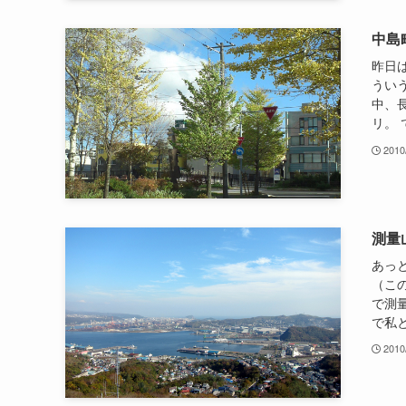
中島
昨日
うい
中、
リ。 
2010
測量
あっ
（こ
で測
で私と
2010