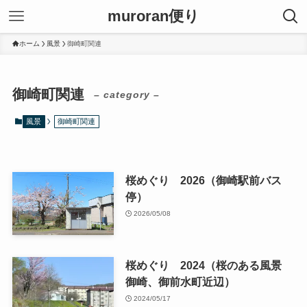
muroran便り
ホーム
風景
御崎町関連
御崎町関連
– category –
風景
御崎町関連
桜めぐり 2026（御崎駅前バス
停）
2026/05/08
桜めぐり 2024（桜のある風景
御崎、御前水町近辺）
2024/05/17