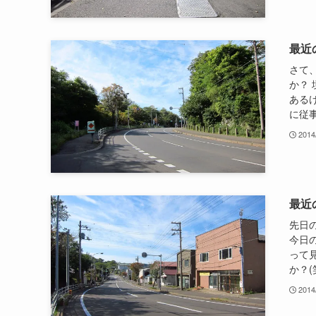
最近
さて
か？
あるけ
に従事
2014
最近
先日
今日
って
か？(
2014