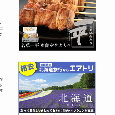
メ
に
は
午
ち
年