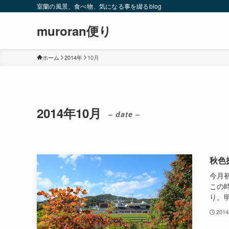
室蘭の風景、食べ物、気になる事を綴るblog
muroran便り
ホーム
2014年
10月
2014年10月
– date –
秋色
今月
この時
り。明
2014