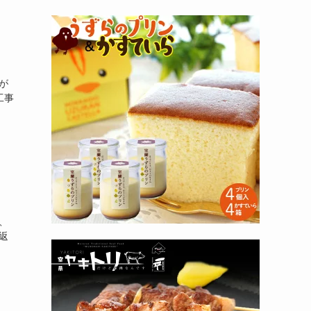
が
工事
、
返