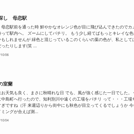
探し 母恋駅
、母恋駅前を通った時 鮮やかなオレンジ色が目に飛び込んできたのでカ
持って駅内へ。 ズームにしてパチリ。 もう少し経てばもっとキレイな色
かもしれませんが 緑色と混じっているこのくらいの葉の色が、私として
ったりします(笑 ...
/10/06
の室蘭
はお天気も良く、まさに秋晴れな日 でも、風が強く感じた一日でした。 
に中島町へ行ったので、知利別川や遠くの工場をパチリ って・・・工場
すぎですね（汗 来週辺りから街中にも秋色が目立ってくるでしょうか 今
ミングが合えば測...
/10/04