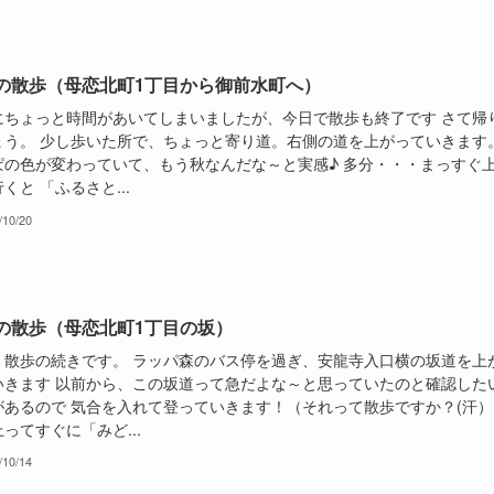
の散歩（母恋北町1丁目から御前水町へ）
にちょっと時間があいてしまいましたが、今日で散歩も終了です さて帰
ょう。 少し歩いた所で、ちょっと寄り道。右側の道を上がっていきます
ぱの色が変わっていて、もう秋なんだな～と実感♪ 多分・・・まっすぐ
くと 「ふるさと...
/10/20
の散歩（母恋北町1丁目の坂）
、散歩の続きです。 ラッパ森のバス停を過ぎ、安龍寺入口横の坂道を上
いきます 以前から、この坂道って急だよな～と思っていたのと確認した
があるので 気合を入れて登っていきます！（それって散歩ですか？(汗）
ってすぐに「みど...
/10/14