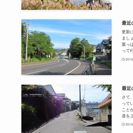
最近
更新
まし
葉っ
って行
2014
最近
さて
って
こと
道を上
2014