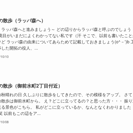
の散歩（ラッパ森へ）
、ラッパ森へと進みましょう～ どの辺りからラッパ森と呼ぶのでしょう
 境目がいまだによくわかってない私です（汗 そこで、以前も書いたこと
ど ラッパ森の由来についてあらためて記載しておきましょう(o^－')b 
した開拓の役人、...
/10/10
の散歩（御前水町2丁目付近）
の秋晴れの日 久しぶりに散歩をしてきたので、その模様をアップ。 さて
の散歩は御前水町から。 え？どこに立ってるの？と思った方・・・ 振り
見る景色がこちら。 私がどこに立っているか、なんとなくわかりました
笑 以前もこの辺をア...
/10/08