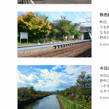
秋色
昨日
ラを
なる
好みだ
2014
今日
今日
前中
っさ
もタイ
2014