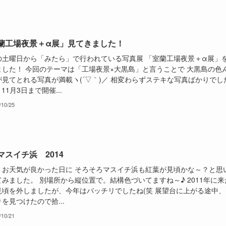
蘭工場夜景＋α展」見てきました！
の土曜日から「みたら」で行われている写真展 「室蘭工場夜景＋α展」
ました！ 今回のテーマは「工場夜景×大黒島」と言うことで 大黒島の色
が見てとれる写真が満載ヽ(´▽｀)／ 相変わらずステキな写真ばかりでし
 11月3日まで開催...
/10/25
マスイチ浜 2014
、お天気が良かった日に そろそろマスイチ浜も紅葉が見頃かな～？と思
みました。 別場所から縦位置で。結構色づいてますね～♪ 2011年に来
見頃を外しましたが、今年はバッチリでしたね(笑 展望台に上がる途中、
を見つけたので拾...
/10/21