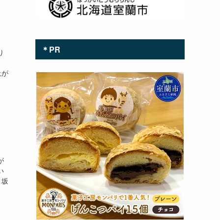
＊PR
り
。
上が
が
い
 坂