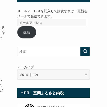
メールアドレスを記入して購読すれば、更新を
メールで受信できます。
メ
ー
を見
ル
購読
んな
ア
た
ド
レ
ス
アーカイブ
い
た
ど
＊PR 室蘭ふるさと納税