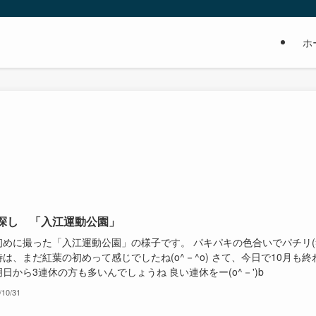
ホ
探し 「入江運動公園」
初めに撮った「入江運動公園」の様子です。 パキパキの色合いでパチリ(
は、まだ紅葉の初めって感じでしたね(o^－^o) さて、今日で10月も終
日から3連休の方も多いんでしょうね 良い連休をー(o^－')b
/10/31