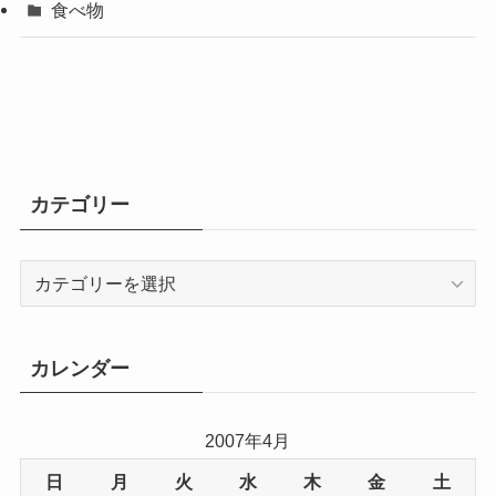
食べ物
カテゴリー
カ
テ
ゴ
リ
カレンダー
ー
2007年4月
日
月
火
水
木
金
土