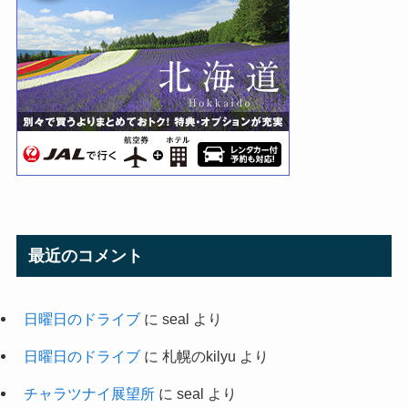
最近のコメント
日曜日のドライブ
に
seal
より
日曜日のドライブ
に
札幌のkilyu
より
チャラツナイ展望所
に
seal
より