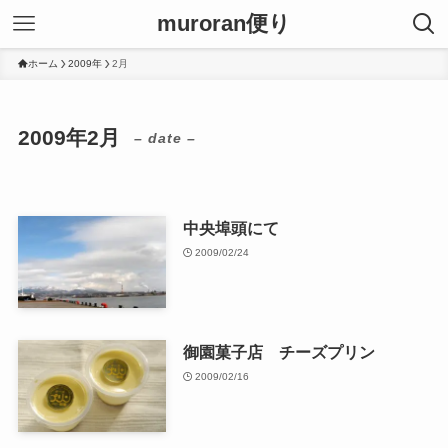
muroran便り
ホーム
2009年
2月
2009年2月
– date –
中央埠頭にて
2009/02/24
御園菓子店 チーズプリン
2009/02/16