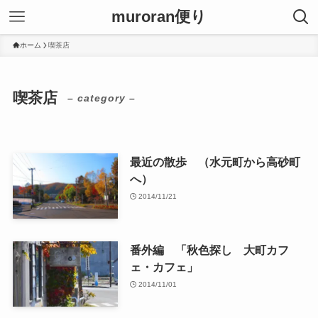
muroran便り
ホーム
喫茶店
喫茶店
– category –
最近の散歩 （水元町から高砂町
へ）
2014/11/21
番外編 「秋色探し 大町カフ
ェ・カフェ」
2014/11/01