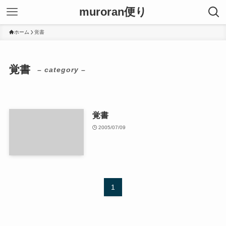
muroran便り
ホーム
覚書
覚書
– category –
覚書
2005/07/09
1