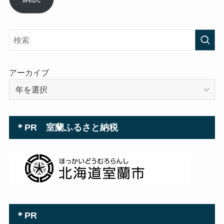
ア
ド
レ
ス
アーカイブ
＊PR 室蘭ふるさと納税
＊PR