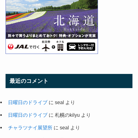
最近のコメント
日曜日のドライブ
に
seal
より
日曜日のドライブ
に
札幌のkilyu
より
チャラツナイ展望所
に
seal
より