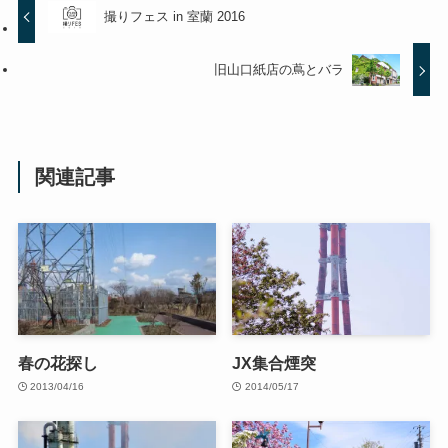
撮りフェス in 室蘭 2016
旧山口紙店の蔦とバラ
関連記事
春の花探し
JX集合煙突
2013/04/16
2014/05/17