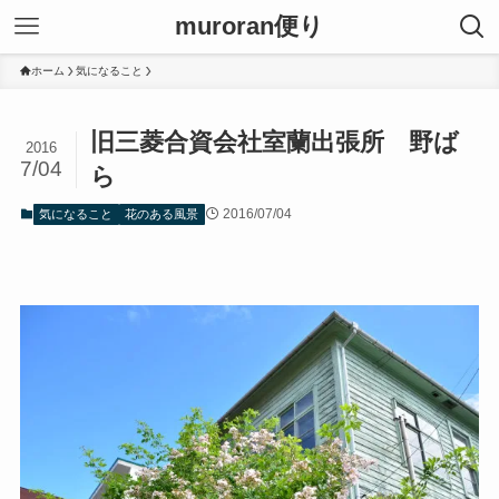
muroran便り
ホーム
気になること
旧三菱合資会社室蘭出張所 野ば
2016
7/04
ら
2016/07/04
気になること
花のある風景