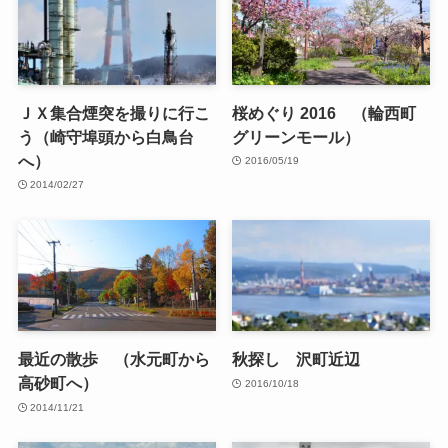
ＪＸ集合煙突を撮りに行こ
桜めぐり 2016 （輪西町
う（崎守埠頭から白鳥台
グリーンモール）
へ）
2016/05/19
2014/02/27
最近の散歩 （水元町から
秋探し 沢町近辺
高砂町へ）
2016/10/18
2014/11/21