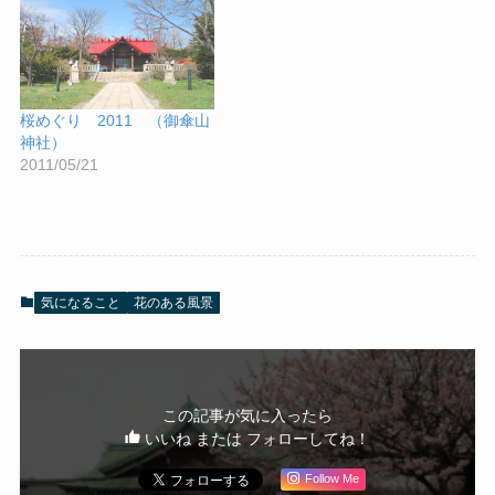
桜めぐり 2011 （御傘山
神社）
2011/05/21
気になること
花のある風景
この記事が気に入ったら
いいね または フォローしてね！
Follow Me