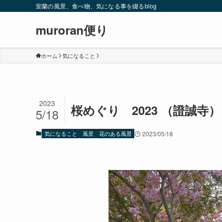
室蘭の風景、食べ物、気になる事を綴るblog
muroran便り
ホーム
気になること
2023
桜めぐり 2023 （證誠寺）
5/18
気になること
風景
花のある風景
2023/05/18