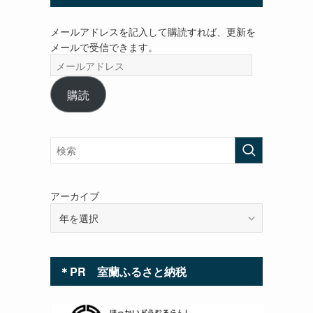
メールアドレスを記入して購読すれば、更新を
メールで受信できます。
メ
ー
ル
購読
ア
ド
レ
ス
アーカイブ
＊PR 室蘭ふるさと納税