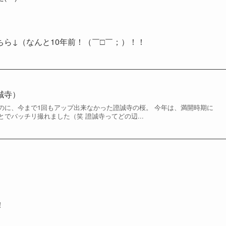
ら↓（なんと10年前！（￣□￣；）！！
證誠寺）
のに、今まで1回もアップ出来なかった證誠寺の桜。 今年は、満開時期に
でバッチリ撮れました（笑 證誠寺ってどの辺...
！