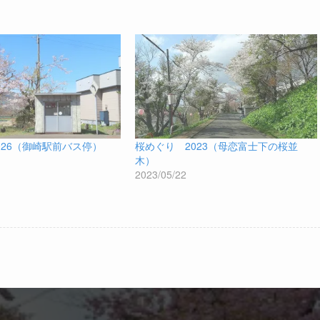
026（御崎駅前バス停）
桜めぐり 2023（母恋富士下の桜並
木）
2023/05/22