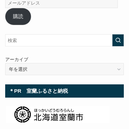
メ
ー
ル
購読
ア
ド
レ
ス
アーカイブ
＊PR 室蘭ふるさと納税