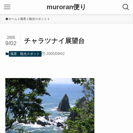
muroran便り
ホーム
風景
観光スポット
2005
チャラツナイ展望台
9/02
2005/09/02
風景
観光スポット