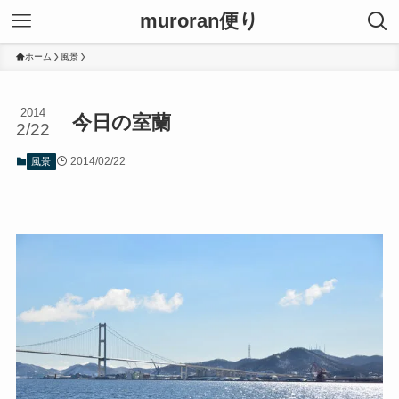
muroran便り
ホーム
風景
2014
今日の室蘭
2/22
2014/02/22
風景