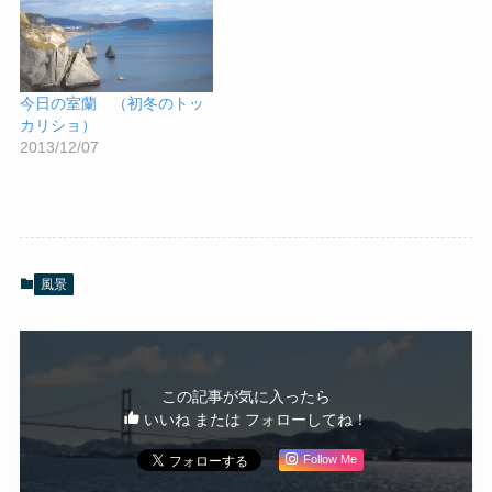
今日の室蘭 （初冬のトッ
カリショ）
2013/12/07
風景
この記事が気に入ったら
いいね または フォローしてね！
Follow Me