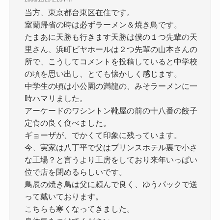
当方、東京都台東区在住です。
室蘭帰省の時は必ずラーメン＆焼き鳥です。
たまあに天勝も行きます天勝は僕の１つ先輩の天
里さん、浜町ビヤホールは２つ先輩の山本さんの
所で、こうしてコメントを投稿していると中学校
の頃を思い出し、とても懐かしく感じます。
中学生の頃は小公園の満龍の、みそラーメンに一
時ハマリました。
アーケードのワシントン靴屋の前の十八番の餃子
定食の良く食べました。
ギョーザが、でかくて印象に残っています。
今、実家は八丁平で父はプリンスホテル裏で小さ
な工場？と言うより工房をしており来年いっぱい
位で店を閉めるらしいです。
鳥辰の焼き鳥は父に頼んで良く、ゆうパックで送
って戴いております。
こちらも寒くなってきました。