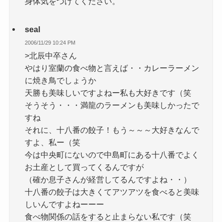
身体気をつけてください。
seal
2006/11/29 10:24 PM
>北辰中卒さん
やはり室蘭の食べ物と言えば・・カレーラーメン
に焼き鳥でしょうか
天勝も美味しいですよねー私も大好きです（笑
そうそう・・・満龍のラーメンも美味しかったで
すね
それに、十八番の餃子！もう～～～大好きなんで
すよ、私ー（笑
今は中央町にないので中島町にある十八番でよく
お土産として買ってくるんですが
（確か息子さんが経営してるんですよね・・）
十八番の餃子は大きくてアツアツを食べると美味
しいんですよねーーー
食べ物関係の話をすると止まらない私です（笑