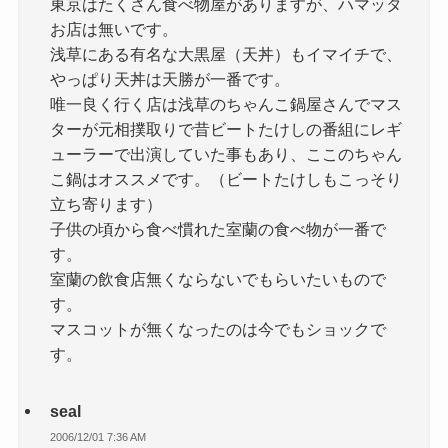
東京はたくさん食べ物屋がありますが、ハマッタ
お店は無いです。
浅草にある有名な大黒屋（天丼）もイマイチで、
やっぱり天丼は天勝が一番です。
唯一良く行く店は浅草のちゃんこ鍋屋さんでマス
ターが元相撲取りで昔ビートたけしの番組にレギ
ューラーで出演していた事もあり、ここのちゃん
こ鍋はオススメです。（ビートたけしもこっそり
立ち寄ります）
子供の頃から食べ慣れた室蘭の食べ物が一番で
す。
室蘭の飲食店無くならないでもらいたいもので
す。
マスコットが無くなったのは今でもショックで
す。
seal
2006/12/01 7:36 AM