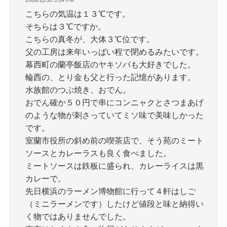
2006/11/30 3:04 PM
こちらの気温は１３℃です。
そちらは３℃ですか。
こちらの真冬が、大体３℃位です。
父の工房は来年いっぱい程で閉めるみたいです。
幕西町の蘭亭飯店のヤキソバも大好きでした。
輪西の、とり金も父と行った記憶があります。
水族館のつぶ焼き、おでん。
おでん確か５０円で串にコンニャクとさつまあげ
のような物が刺さっていてミソ味で美味しかった
です。
室蘭市役所の斜め前の喫茶店で、そう苑のミート
ソースとカレーラスも良く食べました。
ミートソースは鉄板に盛られ、カレーライスは黒
カレーで。
先日横浜のラーメン博物館に行って４軒はしご
（ミニラーメンです）したけど値段と味と納得い
く物ではありませんでした。