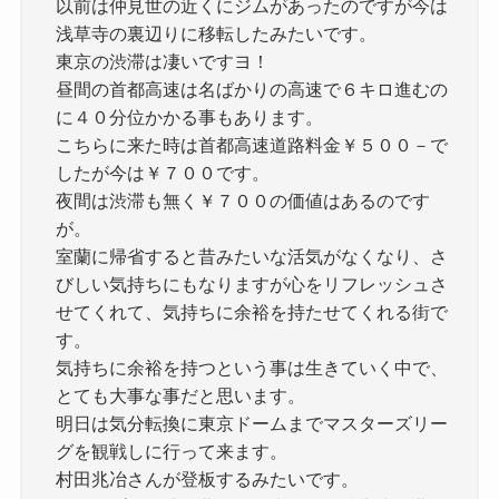
以前は仲見世の近くにジムがあったのですが今は
浅草寺の裏辺りに移転したみたいです。
東京の渋滞は凄いですヨ！
昼間の首都高速は名ばかりの高速で６キロ進むの
に４０分位かかる事もあります。
こちらに来た時は首都高速道路料金￥５００－で
したが今は￥７００です。
夜間は渋滞も無く￥７００の価値はあるのです
が。
室蘭に帰省すると昔みたいな活気がなくなり、さ
びしい気持ちにもなりますが心をリフレッシュさ
せてくれて、気持ちに余裕を持たせてくれる街で
す。
気持ちに余裕を持つという事は生きていく中で、
とても大事な事だと思います。
明日は気分転換に東京ドームまでマスターズリー
グを観戦しに行って来ます。
村田兆冶さんが登板するみたいです。