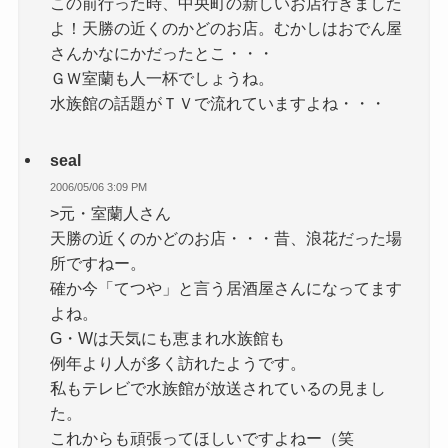
この前行った時、中央町の新しいお店行きました
よ！天勝の近くのかどのお店。むかしはおでん屋
さんかなにかだったとこ・・・
ＧＷ室蘭も人一杯でしょうね。
水族館の話題がＴＶで流れていますよね・・・
seal
2006/05/06 3:09 PM
>元・室蘭人さん
天勝の近くのかどのお店・・・昔、浪花だった場
所ですねー。
確か今「てつや」と言う居酒屋さんになってます
よね。
G・Wは天気にも恵まれ水族館も
例年より人が多く訪れたようです。
私もテレビで水族館が放送されているの見まし
た。
これからも頑張ってほしいですよねー（笑