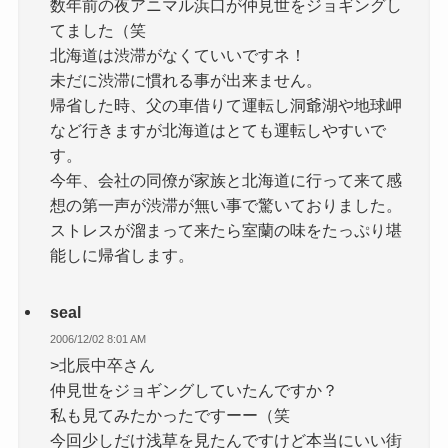
数年前の夜アニマル浜口が仲見世をジョギングし
てました（笑
北海道は渋滞がなくていいですネ！
未だに渋滞に慣れる事が出来ません。
帰省した時、父の車借りて運転し洞爺湖や地球岬
など行きますが北海道はとても運転しやすいで
す。
今年、会社の同僚が家族と北海道に行って来て感
想の第一声が渋滞が無い事で驚いておりました。
ストレスが溜まって来たら室蘭の味をたっぷり堪
能しに帰省します。
seal
2006/12/02 8:01 AM
>北辰中卒さん
仲見世をジョギングしていたんですか？
私も見てみたかったですーー（笑
今回少しだけ浅草を見たんですけど本当にいい街