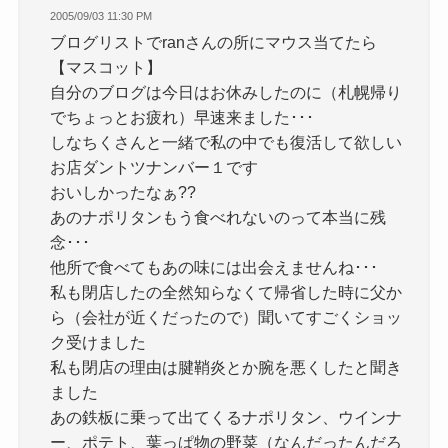
2005/09/03 11:30 PM
ブログリストでranさんの所にマウス当てたら
【マスコット】
自分のブログは今日はお休みしたのに（札幌帰り
でちょっとお疲れ）早速来ました･･･
しなちくさんと一緒で私の中でも復活して欲しい
お店ダントツナンバー１です
おいしかったなぁ??
あのナポリタンもう食べれないのって本当に残
念･･･
他所で食べてもあの味には出会えませんね･･･
私も閉店したの全然知らなくて帰省した時に父か
ら（会社が近くだったので）聞いてすごくショッ
ク受けました
私も閉店の理由は腱鞘炎とか腕を悪くしたと聞き
ました
あの鉄板に乗って出てくるナポリタン、ウインナ
ー、ポテト、葉っぱ物の野菜（なんだったんだろ