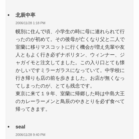
北辰中卒
2006/11/28 1:18 PM
幌別に住んで頃、小学生の時に母に連れられて行
ったのが初めて。その後母が亡くなり父と二人で
室蘭に移りマスコットに行く機会が増え先輩や友
人ともよく行き必ずナポリタン、ウィンナー、ジ
ャガイモと注文してました。この入り口とても懐
かしいですミラーガラスになっていて。中学校に
行き帰りも店の前を歩きました。お店が無くなっ
てしまったのが、とても残念です。
東京に来て１９年、室蘭に帰郷した時は中島大王
のカレーラーメンと鳥辰のやきとりを必ず食べて
帰ってきます。
seal
2006/11/28 9:40 PM