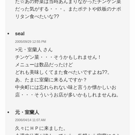
た☆あの野菜は当時あんまりなかったチンゲン菜
だった気がする・・・。またポテトや鉄板のナポ
リタン食べたいな??
seal
2005/09/29 12:55 PM
>元・室蘭人 さん
チンゲン菜・・・そうかもしれません！
メニューは数品だったけど
どれも美味しくてまた食べたいですよね??。
あ、たまに室蘭に来るんですか？
中央町には忘れられない味と言うか懐かしいお
店・・・そういうお店が多いかもしれませんね。
元・室蘭人
2006/04/14 11:07 AM
久々にＨＰに来ました。