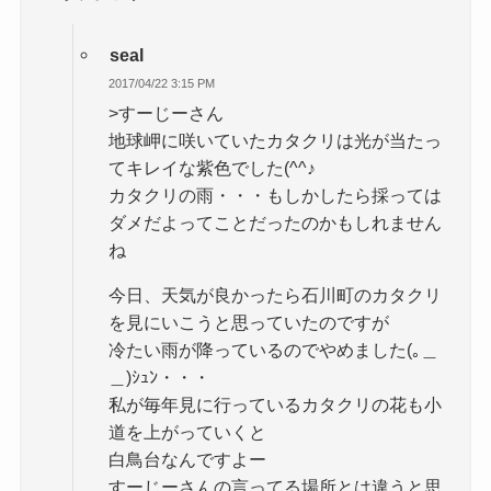
seal
2017/04/22 3:15 PM
>すーじーさん
地球岬に咲いていたカタクリは光が当たっ
てキレイな紫色でした(^^♪
カタクリの雨・・・もしかしたら採っては
ダメだよってことだったのかもしれません
ね
今日、天気が良かったら石川町のカタクリ
を見にいこうと思っていたのですが
冷たい雨が降っているのでやめました(｡＿
＿)ｼｭﾝ・・・
私が毎年見に行っているカタクリの花も小
道を上がっていくと
白鳥台なんですよー
すーじーさんの言ってる場所とは違うと思