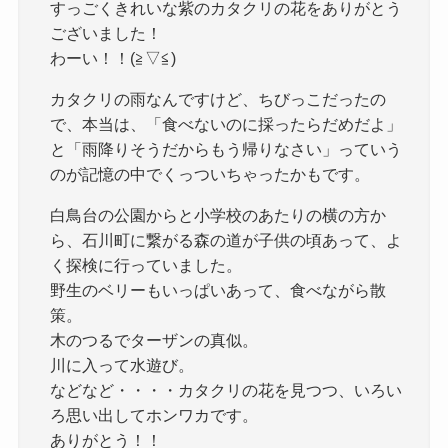
すっごくきれいな紫のカタクリの花をありがとう
ございました！
わーい！！(≧▽≦)
カタクリの雨なんですけど、ちびっこだったの
で、本当は、「食べないのに採ったらだめだよ」
と「雨降りそうだからもう帰りなさい」っていう
のが記憶の中でくっついちゃったかもです。
白鳥台の公園からと小学校のあたりの横の方か
ら、石川町に繋がる森の道が子供の頃あって、よ
く探検に行っていました。
野生のベリーもいっぱいあって、食べながら散
策。
木のつるでターザンの真似。
川に入って水遊び。
などなど・・・・カタクリの花を見つつ、いろい
ろ思い出してホンワカです。
ありがとう！！