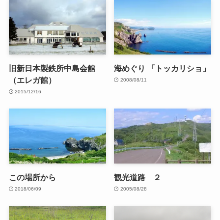
旧新日本製鉄所中島会館
海めぐり 「トッカリショ」
（エレガ館）
2008/08/11
2015/12/16
この場所から
観光道路 ２
2018/06/09
2005/08/28