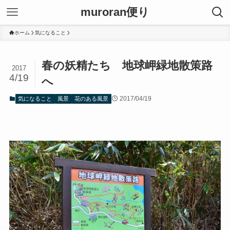
muroran便り
ホーム
気になること
春の妖精たち 地球岬緑地散策路
2017
4/19
へ
2017/04/19
気になること
風景
花のある風景