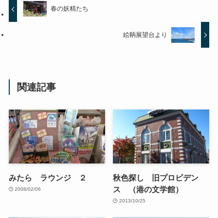
春の妖精たち
絵鞆展望台より
関連記事
みたら ラウンジ ２
秋色探し 旧プロビデン
ス （港の文学館）
2008/02/06
2013/10/25