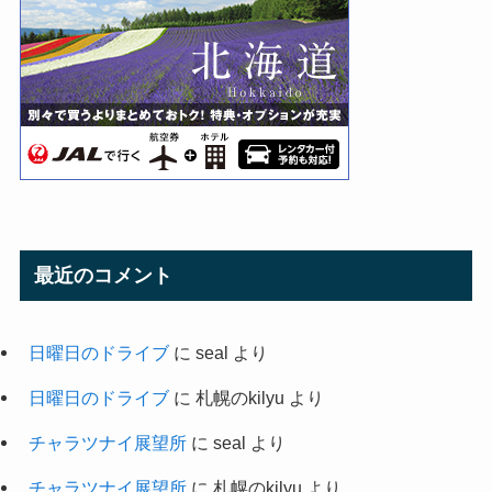
最近のコメント
日曜日のドライブ
に
seal
より
日曜日のドライブ
に
札幌のkilyu
より
チャラツナイ展望所
に
seal
より
チャラツナイ展望所
に
札幌のkilyu
より