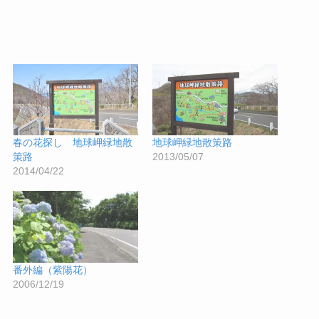
春の花探し 地球岬緑地散
地球岬緑地散策路
策路
2013/05/07
2014/04/22
番外編（紫陽花）
2006/12/19