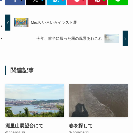
Mio.K いろいろイラスト展
今年、前半に撮った霧の風景あれこれ
関連記事
測量山展望台にて
春を探して
2024/07/25
2009/03/22