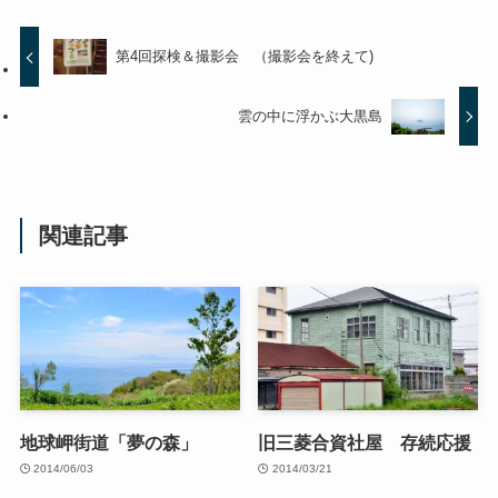
第4回探検＆撮影会 （撮影会を終えて)
雲の中に浮かぶ大黒島
関連記事
地球岬街道「夢の森」
旧三菱合資社屋 存続応援
2014/06/03
2014/03/21