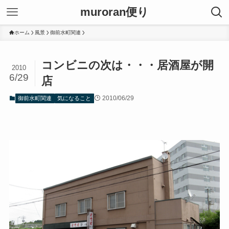
muroran便り
ホーム
風景
御前水町関連
コンビニの次は・・・居酒屋が開
2010
6/29
店
2010/06/29
御前水町関連
気になること