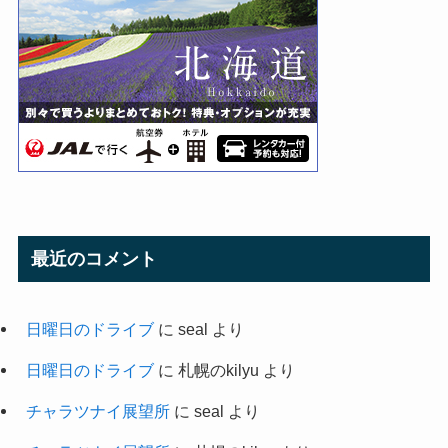
最近のコメント
日曜日のドライブ
に
seal
より
日曜日のドライブ
に
札幌のkilyu
より
チャラツナイ展望所
に
seal
より