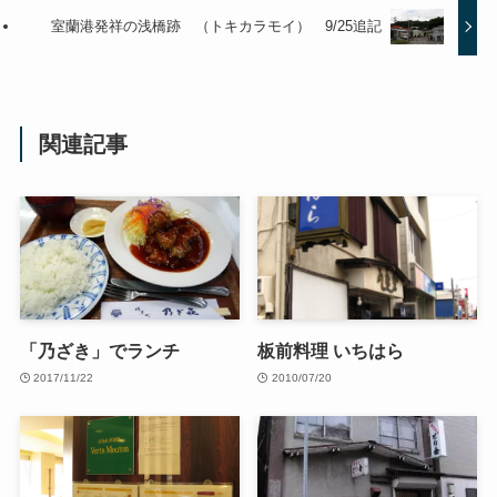
室蘭港発祥の浅橋跡 （トキカラモイ） 9/25追記
関連記事
「乃ざき」でランチ
板前料理 いちはら
2017/11/22
2010/07/20