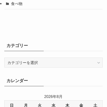
食べ物
カテゴリー
カ
テ
ゴ
リ
カレンダー
ー
2026年8月
日
月
火
水
木
金
土