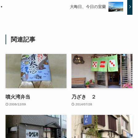
大晦日、今日の室蘭
関連記事
噴火湾弁当
乃ざき ２
2006/12/09
2014/07/28