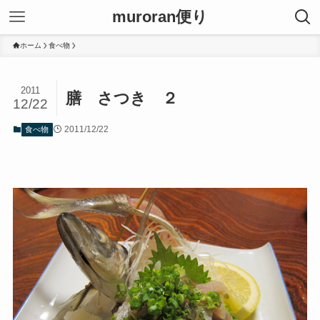
muroran便り
ホーム
食べ物
2011
膳 さつき ２
12/22
2011/12/22
食べ物