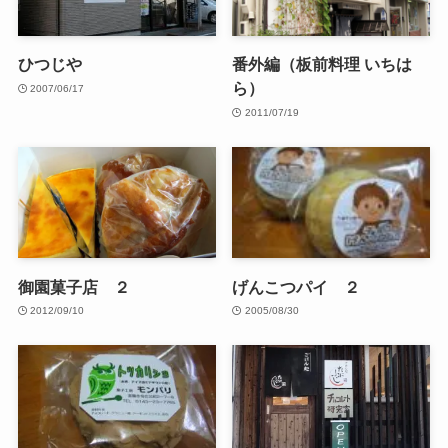
ひつじや
番外編（板前料理 いちは
ら）
2007/06/17
2011/07/19
御園菓子店 ２
げんこつパイ ２
2012/09/10
2005/08/30