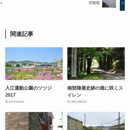
空模様
関連記事
入江運動公園のツツジ
南部陣屋史跡の堀に咲くス
2017
イレン
2017/05/22
2011/06/22