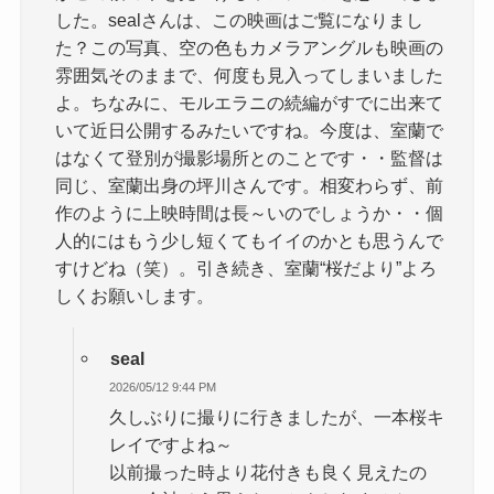
した。sealさんは、この映画はご覧になりまし
た？この写真、空の色もカメラアングルも映画の
雰囲気そのままで、何度も見入ってしまいました
よ。ちなみに、モルエラニの続編がすでに出来て
いて近日公開するみたいですね。今度は、室蘭で
はなくて登別が撮影場所とのことです・・監督は
同じ、室蘭出身の坪川さんです。相変わらず、前
作のように上映時間は長～いのでしょうか・・個
人的にはもう少し短くてもイイのかとも思うんで
すけどね（笑）。引き続き、室蘭“桜だより”よろ
しくお願いします。
seal
2026/05/12 9:44 PM
久しぶりに撮りに行きましたが、一本桜キ
レイですよね～
以前撮った時より花付きも良く見えたの