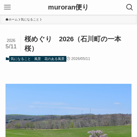
muroran便り
ホーム
気になること
桜めぐり 2026（石川町の一本
2026
5/11
桜）
2026/05/11
気になること
風景
花のある風景