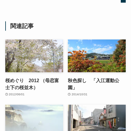
関連記事
桜めぐり 2012 （母恋富
秋色探し 「入江運動公
士下の桜並木）
園」
2012/06/01
2014/10/31