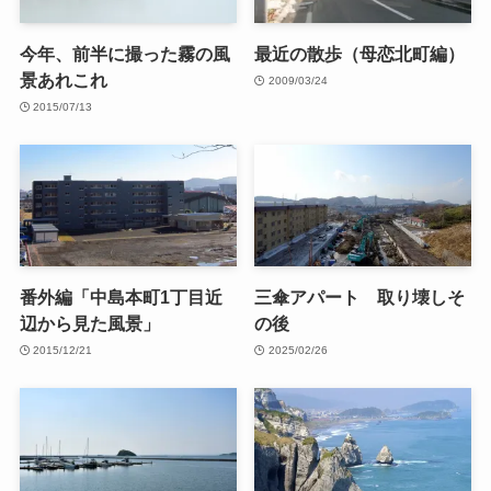
今年、前半に撮った霧の風
最近の散歩（母恋北町編）
景あれこれ
2009/03/24
2015/07/13
番外編「中島本町1丁目近
三傘アパート 取り壊しそ
辺から見た風景」
の後
2015/12/21
2025/02/26