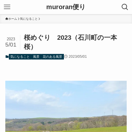
muroran便り
ホーム
気になること
桜めぐり 2023（石川町の一本
2023
5/01
桜）
2023/05/01
気になること
風景
花のある風景