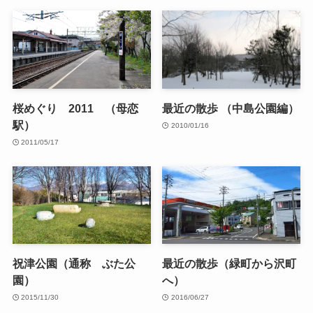
桜めぐり 2011 （母恋
最近の散歩 （中島公園編）
駅）
2010/01/16
2011/05/17
祝津公園（通称 ぶた公
最近の散歩（緑町から沢町
園）
へ）
2015/11/30
2016/06/27