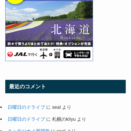
最近のコメント
日曜日のドライブ
に
seal
より
日曜日のドライブ
に
札幌のkilyu
より
チャラツナイ展望所
に
seal
より