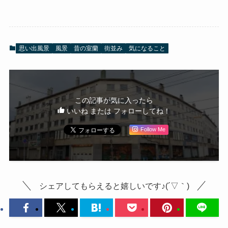
思い出風景
風景
昔の室蘭
街並み
気になること
この記事が気に入ったら
いいね または フォローしてね！
Follow Me
シェアしてもらえると嬉しいです♪(´▽｀)