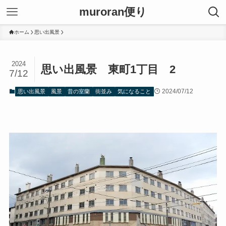
muroran便り
ホーム
思い出風景
2024
思い出風景 東町1丁目 2
7/12
2024/07/12
思い出風景
風景
昔の室蘭
街並み
気になること