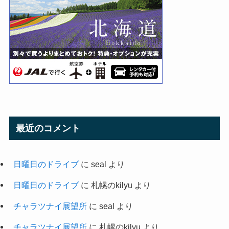
最近のコメント
日曜日のドライブ
に
seal
より
日曜日のドライブ
に
札幌のkilyu
より
チャラツナイ展望所
に
seal
より
チャラツナイ展望所
に
札幌のkilyu
より