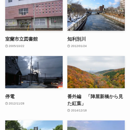
室蘭市立図書館
知利別川
2005/10/22
2012/01/24
停電
番外編 「陣屋新橋から見
た紅葉」
2012/11/28
2014/12/18