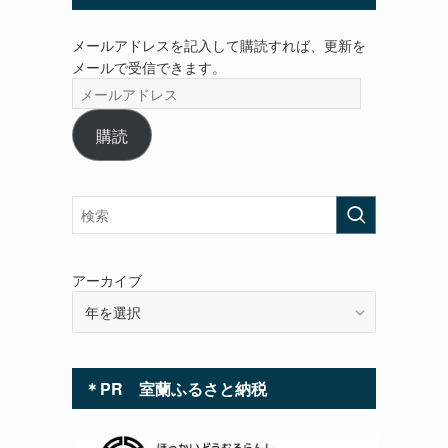
メールアドレスを記入して購読すれば、更新を
メールで受信できます。
メ
ー
ル
購読
ア
ド
レ
ス
アーカイブ
＊PR 室蘭ふるさと納税