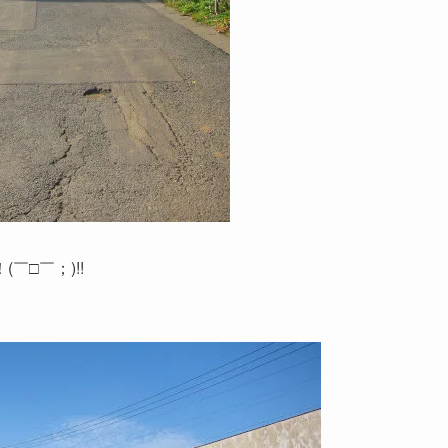
□￣；)!!