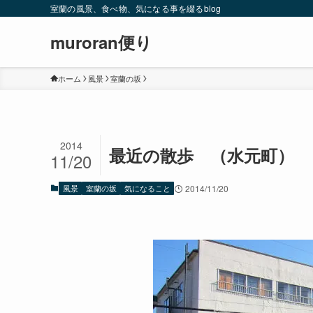
室蘭の風景、食べ物、気になる事を綴るblog
muroran便り
ホーム
風景
室蘭の坂
2014
最近の散歩 （水元町）
11/20
風景
室蘭の坂
気になること
2014/11/20