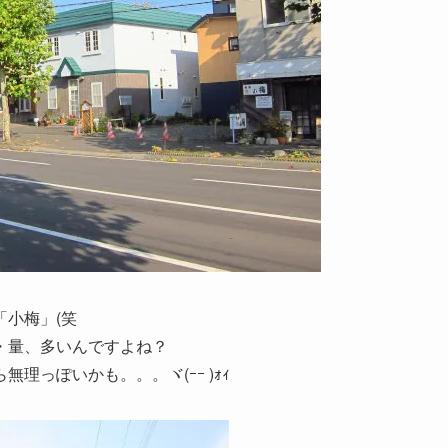
小梅」(笑
・量、多いんですよね？
っぽいかも。。。ヾ(ｰｰ )ｫｨ