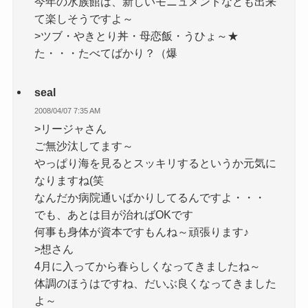
今年の水族館は、新しいモニュメントなども出来
て楽しそうですよ～
>ツブ・やきとり丼・母恋飯・うひょ～★
た・・・たべてばかり？（爆
seal
2008/04/07 7:35 AM
>リージャさん
ご無沙汰してます～
やっぱり海を見るとスッキリするというか元気に
なりますね(笑
なんだか病院通いばかりしてるんですよ・・・
でも、あとは目が治ればOKです
何事も身体が資本ですもんね～頑張ります♪
>想さん
4月に入ってから春らしくなってきましたね～
体調のほうはですね、だいぶ良くなってきました
よ～