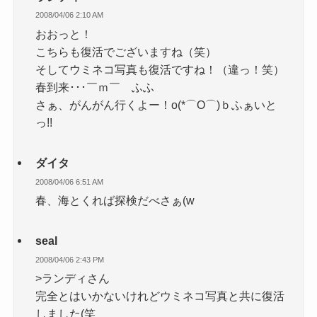
2008/04/06 2:10 AM
おおっと！
こちらも復活でございますね（笑）
そしてウミネコ写真も復活ですね！（違っ！笑）
春到来･･･￣ｍ￣ ふふ
さぁ、がんがん行くよー！o(*⌒O⌒)ｂふぁいと
っ!!
ダイタ
2008/04/06 6:51 AM
春、海とくれば探検だべさぁ(w
seal
2008/04/06 2:43 PM
>ランディさん
完全とはいかないけれどウミネコ写真と共に復活
しました(笑