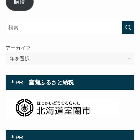
ル
購読
ア
ド
レ
ス
アーカイブ
＊PR 室蘭ふるさと納税
＊PR