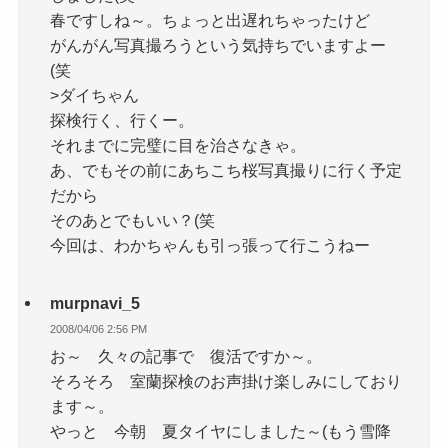
春ですしね～。ちょっと出遅れちゃったけど
がんがん写真撮ろうという気持ちでいますよー
(笑
>ダイちゃん
探検行く、行くー。
それまでに完璧に目を治さなきゃ。
あ、でもその前にあちこち桜写真撮りに行く予定
だから
そのあとでもいい？(笑
今回は、わかちゃんも引っ張って行こうねー
murpnavi_5
2008/04/06 2:56 PM
お～ 久々の記事で 復活ですか～。
そろそろ 室蘭探検のお声掛け楽しみにしており
ます～。
やっと 今朝 夏タイヤにしました～(もう雪降