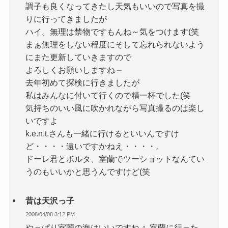
調子も良くなってきたし天気もいいので写真を撮
りに行ってきましたが
ハイ。無理は禁物ですもんね～気をつけます(笑
まぁ無理をしない程度にそして忘れられないよう
にまた更新していきますので
よろしくお願いしますね～
去年初めて探検に行きましたが
私はみんなに付いて行くので精一杯でした(笑
気持ちのいい風に吹かれながら写真撮るのは楽し
いですよ
k.e.n.t.さんも一緒に行けるといいんですけ
ど・・・・遠いですかねえ・・・・。
ドーレ君とボルタ、室蘭でツーショットなんてい
うのもいいかと思うんですけど(笑
昔は天沢っ子
2008/04/08 3:12 PM
やっぱり室蘭の海はいいですねぇ 室蘭に行った