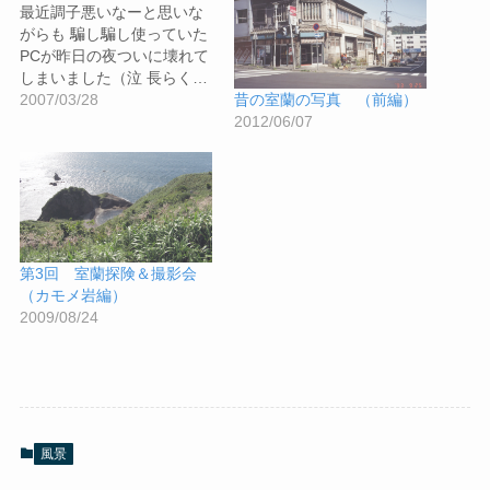
最近調子悪いなーと思いな
がらも 騙し騙し使っていた
PCが昨日の夜ついに壊れて
しまいました（泣 長らく…
2007/03/28
昔の室蘭の写真 （前編）
2012/06/07
第3回 室蘭探険＆撮影会
（カモメ岩編）
2009/08/24
風景