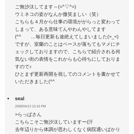
ご無沙汰してます～(=^▽^=)
ウミネコの姿がなんか微笑ましい（笑）
こちらも４月から仕事の環境ががらっと変わって
しまって、ある意味てんやわんやしてます
(^^ゞ …毎日更新も途絶えてしまいました(>_<)
ですが、室蘭のことはペースが落ちてもマメにチ
ェックしておりますので、こちらで紹介される何
気ない街の表情をこれからも心待ちにしておりま
すので♪
ひとまず更新再開を祝してのコメントを書かせて
いただきました(^^ゞ
seal
2008/04/13 10:16 PM
>らっぱさん
こちらこそご無沙汰していますー(汗
去年辺りから体調が思わしくなく病院通いばかり