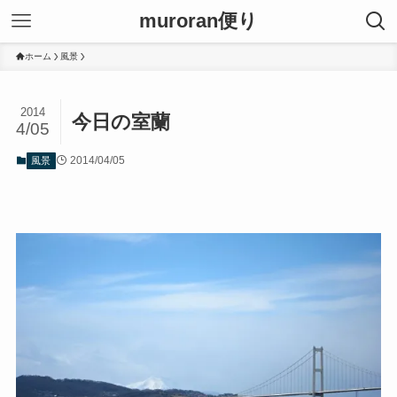
muroran便り
ホーム
風景
2014
今日の室蘭
4/05
2014/04/05
風景