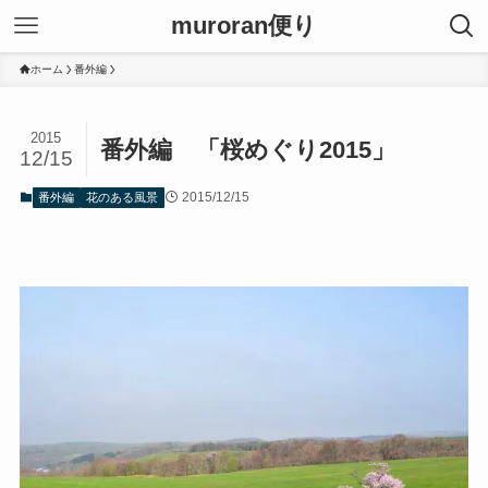
muroran便り
ホーム
番外編
2015
番外編 「桜めぐり2015」
12/15
2015/12/15
番外編
花のある風景