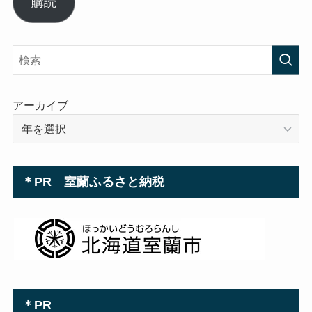
購読
ア
ド
レ
ス
アーカイブ
＊PR 室蘭ふるさと納税
＊PR