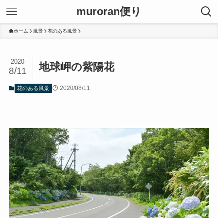
muroran便り
ホーム
風景
花のある風景
2020
地球岬の紫陽花
8/11
2020/08/11
花のある風景