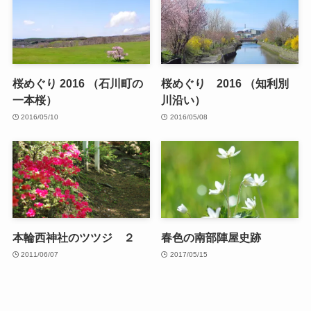
桜めぐり 2016 （石川町の
桜めぐり 2016 （知利別
一本桜）
川沿い）
2016/05/10
2016/05/08
本輪西神社のツツジ ２
春色の南部陣屋史跡
2011/06/07
2017/05/15