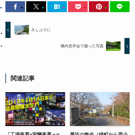
久しぶりに
構内見学会で撮った写真
関連記事
「工場夜景×室蘭夜景＋α
最近の散歩（緑町から西小