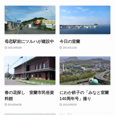
母恋駅前にツルハが建設中
今日の室蘭
2021/06/29
2013/11/16
春の花探し 室蘭市民俗資
にわか鉄子の「みなと室蘭
料館
140周年号」撮り
2014/04/28
2012/05/20