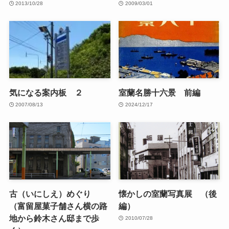
2013/10/28
2009/03/01
気になる案内板 ２
室蘭名勝十六景 前編
2007/08/13
2024/12/17
古（いにしえ）めぐり
懐かしの室蘭写真展 （後
（富留屋菓子舗さん横の路
編）
地から鈴木さん邸まで歩
2010/07/28