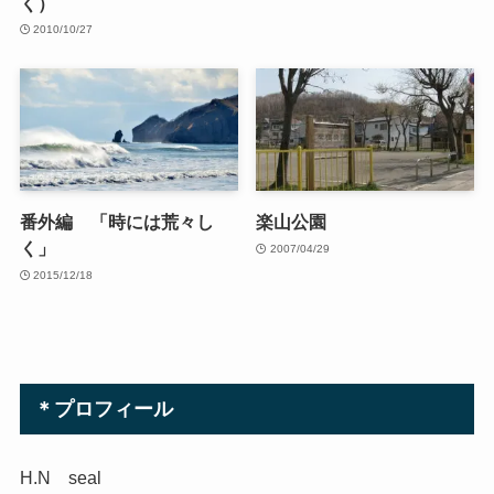
く）
2010/10/27
番外編 「時には荒々し
楽山公園
く」
2007/04/29
2015/12/18
＊プロフィール
H.N seal