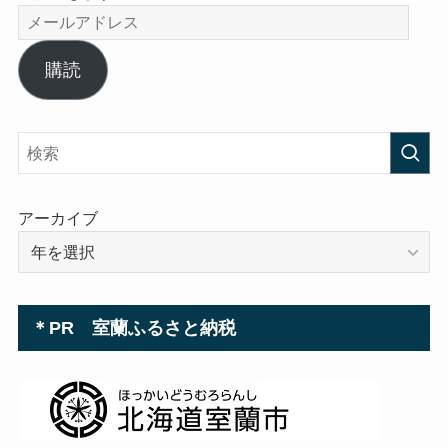
メ
ー
ル
購読
ア
ド
レ
ス
アーカイブ
＊PR 室蘭ふるさと納税