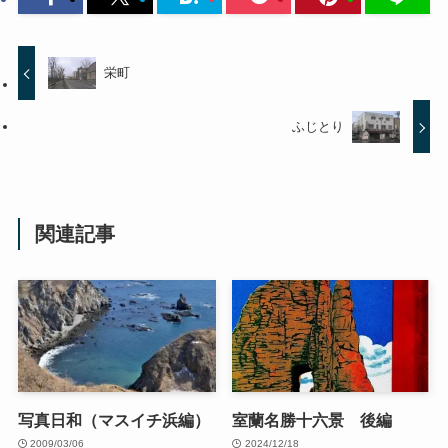
栄町
ふじとり
関連記事
写真日和（マスイチ浜編）
室蘭名勝十六景 後編
2009/03/06
2024/12/18