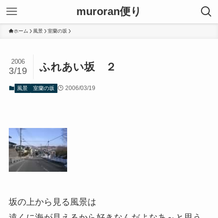
muroran便り
ホーム
風景
室蘭の坂
2006
ふれあい坂 ２
3/19
2006/03/19
風景
室蘭の坂
坂の上から見る風景は
遠くに海が見えるから好きなんだよなあ～と思う