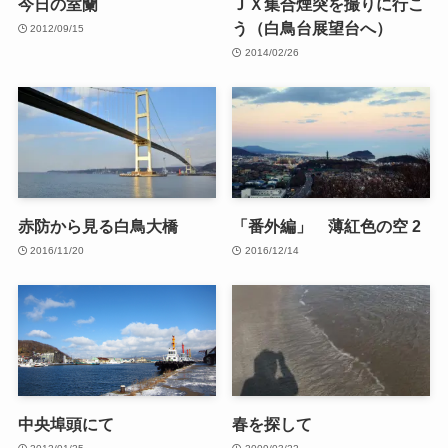
今日の室蘭
ＪＸ集合煙突を撮りに行こ
う（白鳥台展望台へ）
2012/09/15
2014/02/26
赤防から見る白鳥大橋
「番外編」 薄紅色の空 2
2016/11/20
2016/12/14
中央埠頭にて
春を探して