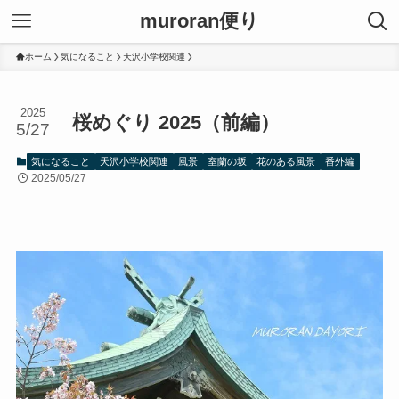
muroran便り
ホーム
気になること
天沢小学校関連
2025
桜めぐり 2025（前編）
5/27
気になること
天沢小学校関連
風景
室蘭の坂
花のある風景
番外編
2025/05/27