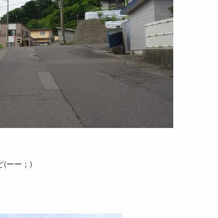
(ーー；)