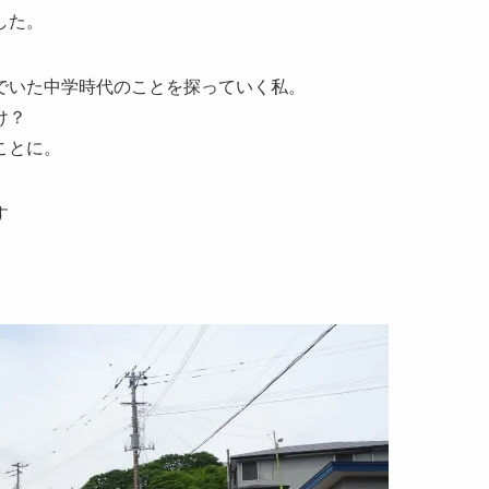
した。
でいた中学時代のことを探っていく私。
け？
ことに。
す