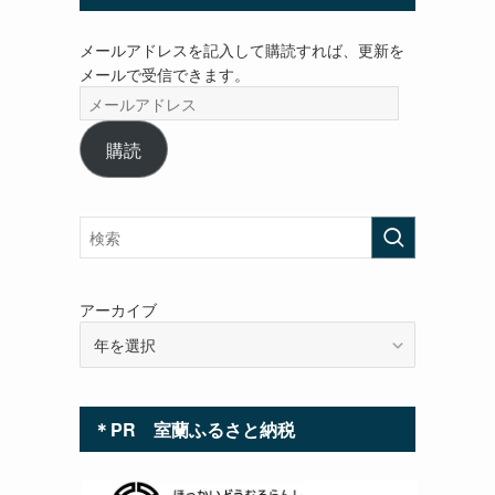
メールアドレスを記入して購読すれば、更新を
メールで受信できます。
メ
ー
ル
購読
ア
ド
レ
ス
アーカイブ
＊PR 室蘭ふるさと納税