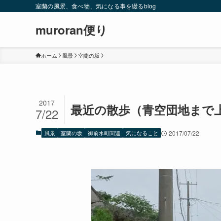
室蘭の風景、食べ物、気になる事を綴るblog
muroran便り
ホーム
風景
室蘭の坂
2017
最近の散歩（青空団地まで
7/22
風景
室蘭の坂
御前水町関連
気になること
2017/07/22