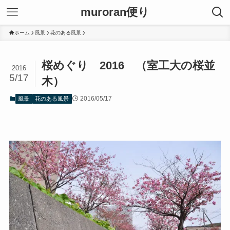
muroran便り
ホーム
風景
花のある風景
桜めぐり 2016 （室工大の桜並
2016
5/17
木）
2016/05/17
風景
花のある風景