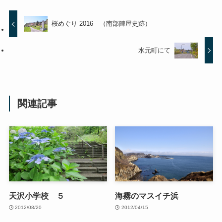
桜めぐり 2016 （南部陣屋史跡）
水元町にて
関連記事
天沢小学校 ５
海霧のマスイチ浜
2012/08/20
2012/04/15