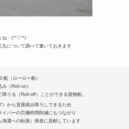
(*°▽°*)╯
王丸について調べて書いておきます
Ｏ船（ローロー船）
Roll-on）
りる（Roll-off）ことができる貨物船。
プ）から直接積み降ろしできるため
ライバーの労働時間削減にもつながり
ら海運への転換）推進に貢献しています