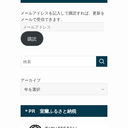
メールアドレスを記入して購読すれば、更新を
メールで受信できます。
メ
ー
ル
購読
ア
ド
レ
ス
アーカイブ
＊PR 室蘭ふるさと納税