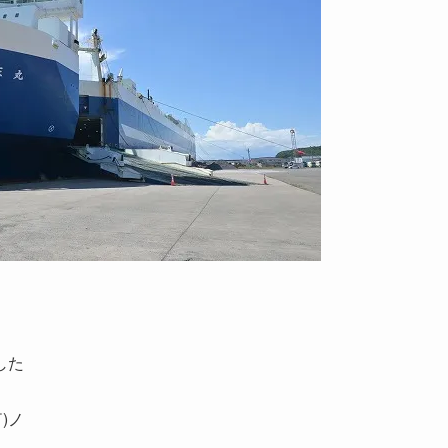
した
)ノ