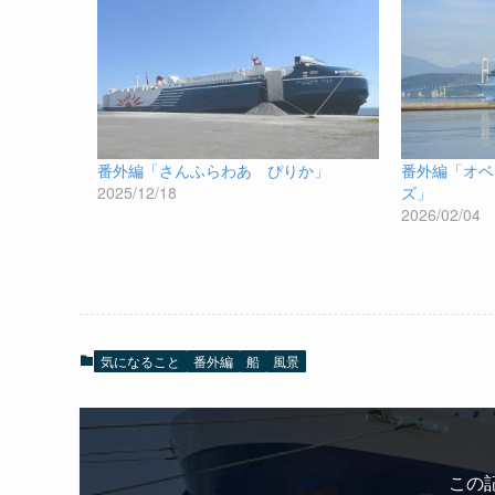
番外編「さんふらわあ ぴりか」
番外編「オベ
2025/12/18
ズ」
2026/02/04
気になること
番外編
船
風景
この