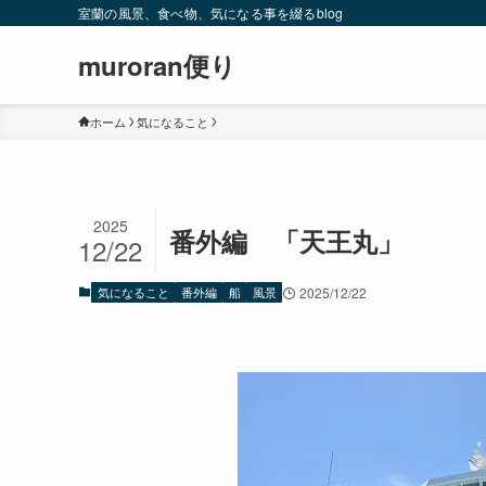
室蘭の風景、食べ物、気になる事を綴るblog
muroran便り
ホーム
気になること
2025
番外編 「天王丸」
12/22
気になること
番外編
船
風景
2025/12/22