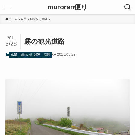
muroran便り
ホーム
風景
御前水町関連
2011
霧の観光道路
5/28
2011/05/28
風景
御前水町関連
海霧