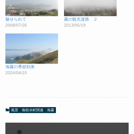
魅せられて
霧の観光道路 ２
2008/07/26
2013/05/19
海霧の季節到来
2024/04/15
風景
御前水町関連
海霧