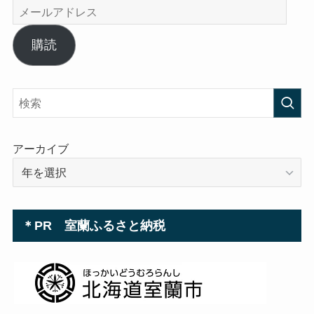
メ
ー
ル
購読
ア
ド
レ
ス
アーカイブ
＊PR 室蘭ふるさと納税