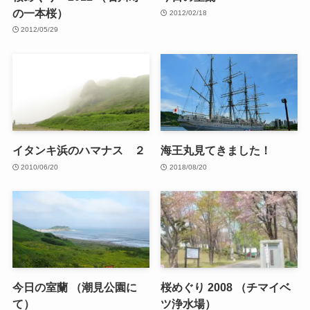
の一本桜）
2012/02/18
2012/05/29
イタンキ浜のハマナス ２
海王丸見てきました！
2010/06/20
2018/08/20
今日の室蘭 （潮見公園に
桜めぐり 2008 （チマイベ
て）
ツ浄水場）