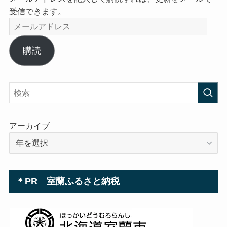
受信できます。
メ
ー
ル
購読
ア
ド
レ
ス
アーカイブ
＊PR 室蘭ふるさと納税