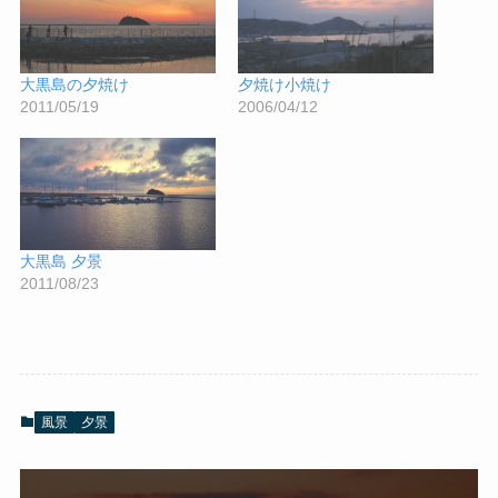
大黒島の夕焼け
夕焼け小焼け
2011/05/19
2006/04/12
大黒島 夕景
2011/08/23
風景
夕景