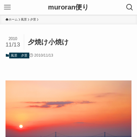
muroran便り
ホーム
風景
夕景
2010
夕焼け小焼け
11/13
2010/11/13
風景
夕景