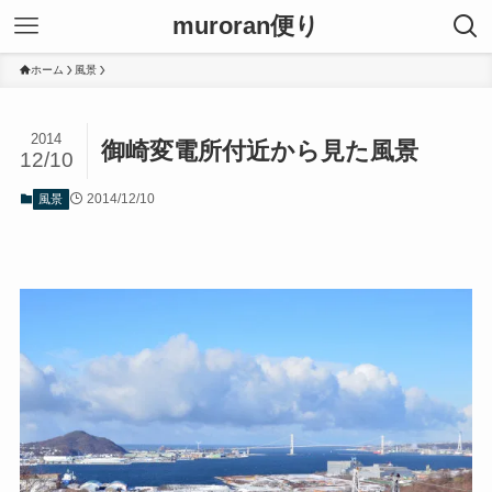
muroran便り
ホーム
風景
2014
御崎変電所付近から見た風景
12/10
2014/12/10
風景