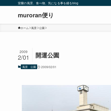
室蘭の風景、食べ物、気になる事を綴るblog
muroran便り
ホーム
風景
公園
2009
開運公園
2/01
風景
公園
2009/02/01