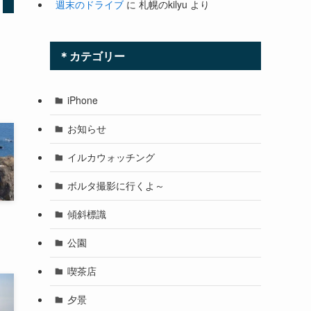
週末のドライブ
に
札幌のkilyu
より
＊カテゴリー
iPhone
お知らせ
イルカウォッチング
ボルタ撮影に行くよ～
傾斜標識
公園
喫茶店
夕景