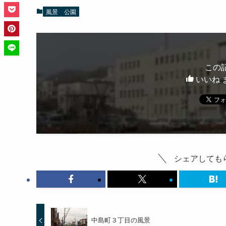
風景
公園
この
いいね 
シェアしてもら
中島町３丁目の風景