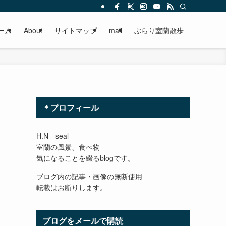
ーム
About
サイトマップ
mail
ぶらり室蘭散歩
＊プロフィール
H.N seal
室蘭の風景、食べ物
気になることを綴るblogです。
ブログ内の記事・画像の無断使用
転載はお断りします。
ブログをメールで購読