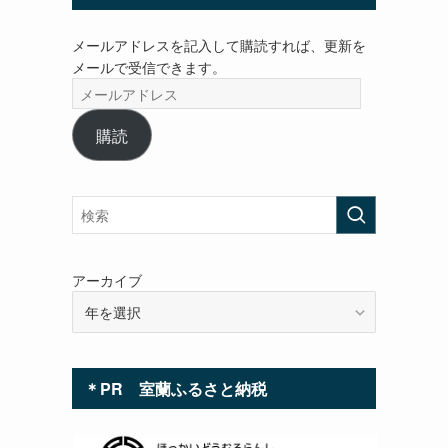
メールアドレスを記入して購読すれば、更新を
メールで受信できます。
メ
ー
ル
購読
ア
ド
レ
ス
アーカイブ
＊PR 室蘭ふるさと納税