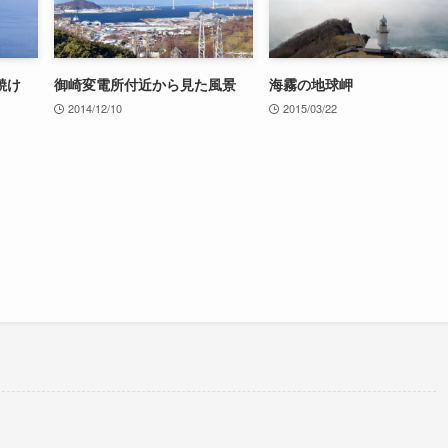
朝焼け
御崎変電所付近から見た風景
海霧の地球岬
2014/12/10
2015/03/22