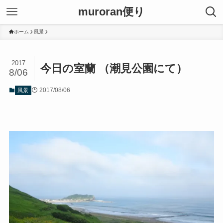
muroran便り
ホーム
風景
2017
今日の室蘭 （潮見公園にて）
8/06
2017/08/06
風景