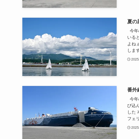
夏の
今年
いると
よねぇ
します
2025
番外
今年
び込
した
フェリ.
2025