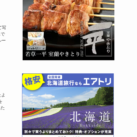
て写
んで
ルー
たよ
を
れた