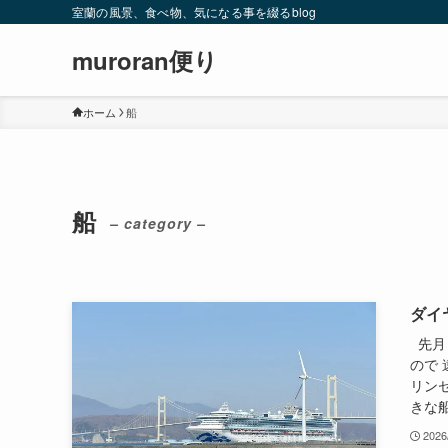
室蘭の風景、食べ物、気になる事を綴るblog
muroran便り
ホーム
船
船
– category –
ダイ
先月
ので
リン
きな船
2026