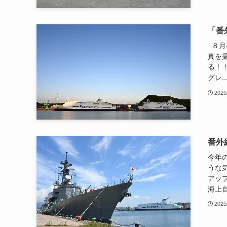
「番
８月
真を
る！！
グレ..
2025
番外
今年
うな
アッ
海上自
2025