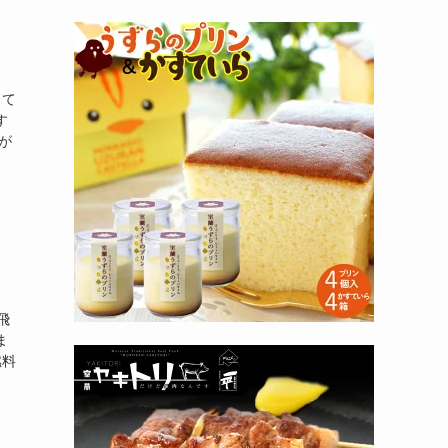
って
す
が
飛
ま
燃料