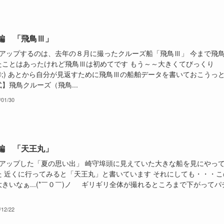
編 「飛鳥Ⅲ」
アップするのは、去年の８月に撮ったクルーズ船「飛鳥Ⅲ」 今まで飛
たことはあったけれど飛鳥Ⅲは初めてです もう～～大きくてびっくり
_◎;) あとから自分が見返すために飛鳥Ⅲの船舶データを書いておこうっ
】飛鳥クルーズ（飛鳥...
/01/30
編 「天王丸」
アップした「夏の思い出」 崎守埠頭に見えていた大きな船を見にやっ
た 近くに行ってみると「天王丸」と書いています それにしても・・・こ
きいなぁ...(*￣０￣)ノ ギリギリ全体が撮れるところまで下がってパ
/12/22