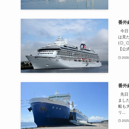
番外
今日
は見
(◎
【公式
2026
番外
先日
まし
船も大
リ...
2025