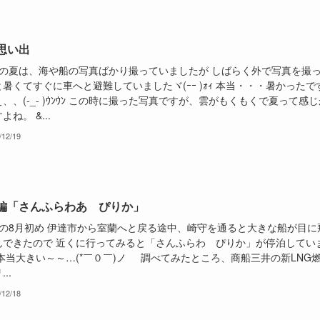
思い出
の夏は、海や船の写真ばかり撮っていましたが しばらく外で写真を撮
暑くてすぐに車へと避難していましたヾ(ｰｰ )ｫｨ 本当・・・暑かったで
、、(-_- )ｳﾝｳﾝ この時に撮った写真ですが、雲がもくもくで夏って感じ
よね。 &...
/12/19
編「さんふらわあ ぴりか」
の8月初め 伊達市から室蘭へと戻る途中、崎守を通ると大きな船が目に
んできたので 近くに行ってみると「さんふらわ ぴりか」が停泊してい
 本当大きい～～…(*￣０￣)ノ 調べてみたところ、商船三井の新LNG
..
/12/18