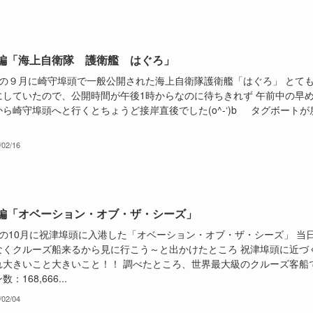
編「海上自衛隊 護衛艦 はぐろ」
の９月に崎守埠頭で一般公開された海上自衛隊護衛艦「はぐろ」 とて
にしていたので、公開時間が午後1時からなのに待ちきれず 午前中の早
ら崎守埠頭へと行くとちょうど接岸直後でした(o^-‘)b タグボートが
/02/16
編「オベーション・オブ・ザ・シーズ」
の10月に祝津埠頭に入港した「オベーション・オブ・ザ・シーズ」 当
なくクルーズ船来るから見に行こう～と出かけたところ 祝津埠頭に近づ
れ大きいこと大きいこと！！ 調べたところ、世界最大級のクルーズ客船
：168,666...
/02/04