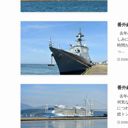
番外
去年
しみ
時間か
っ...
2026
番外
去年
何気
につ
総トン数
2026