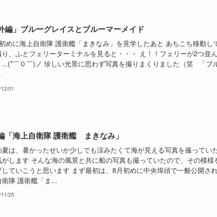
外編」ブルーグレイスとブルーマーメイド
初めに海上自衛隊 護衛艦「まきなみ」を見学したあと あちこち移動し
撮り、ふとフェリーターミナルを見ると・・・ え！！フェリーが2つ並
...(*￣０￣)ノ 珍しい光景に思わず写真を撮りまくりました（笑 「ブ
.
/12/01
編「海上自衛隊 護衛艦 まきなみ」
の夏は、暑かったせいか少しでも涼みたくて海が見える写真を撮ってい
気がします そんな海の風景と共に船の写真も撮っていたので、その模様
プしていこうと思います まず最初は、8月初めに中央埠頭で一般公開さ
衛隊 護衛艦「ま...
/11/25