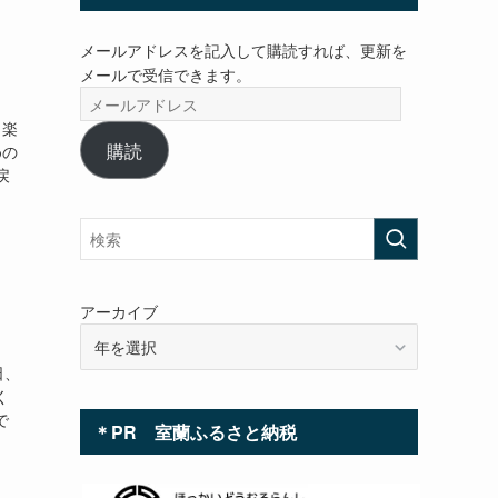
メールアドレスを記入して購読すれば、更新を
メールで受信できます。
メ
ー
も楽
ル
購読
めの
ア
戻
ド
レ
ス
アーカイブ
日、
く
で
＊PR 室蘭ふるさと納税