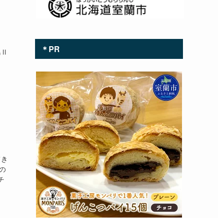
＊PR
鳥Ⅱ
と
てき
の
チ