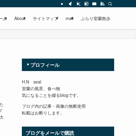
ーム
About
サイトマップ
mail
ぶらり室蘭散歩
＊プロフィール
H.N seal
室蘭の風景、食べ物
気になることを綴るblogです。
た
ブログ内の記事・画像の無断使用
プ
転載はお断りします。
大
ブログをメールで購読