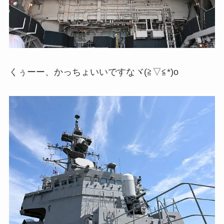
くぅーー、かっちょいいですなヾ(≧▽≦*)o