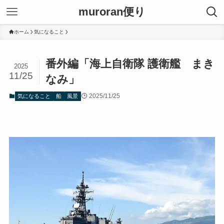
muroran便り
ホーム
気になること
番外編「海上自衛隊 護衛艦 まき
2025
11/25
なみ」
2025/11/25
気になること
船
風景