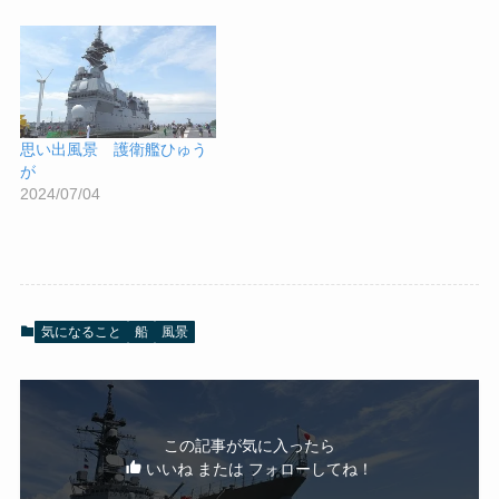
思い出風景 護衛艦ひゅう
が
2024/07/04
気になること
船
風景
この記事が気に入ったら
いいね または フォローしてね！