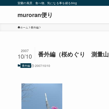
室蘭の風景、食べ物、気になる事を綴るblog
muroran便り
ホーム
番外編
2007
番外編（桜めぐり 測量山
10/10
番外編
2007/10/10