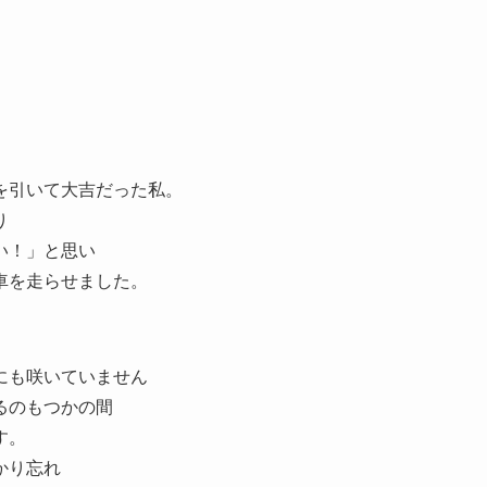
を引いて大吉だった私。
り
い！」と思い
車を走らせました。
にも咲いていません
るのもつかの間
す。
かり忘れ