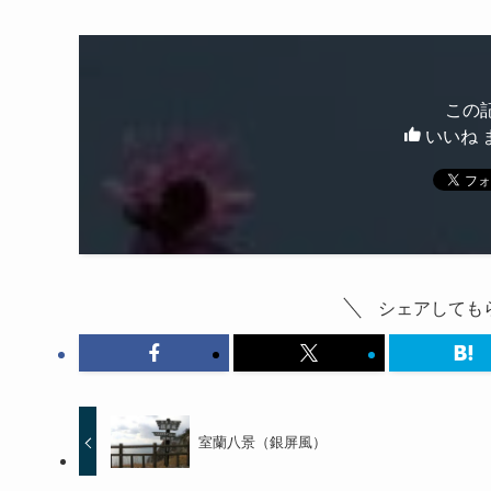
この
いいね 
シェアしてもら
室蘭八景（銀屏風）