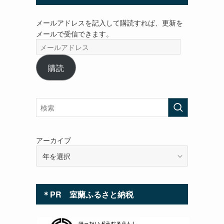
メールアドレスを記入して購読すれば、更新を
メールで受信できます。
メ
ー
ル
購読
ア
ド
レ
ス
アーカイブ
＊PR 室蘭ふるさと納税