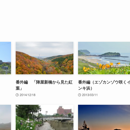
番外編 「陣屋新橋から見た紅
番外編（エゾカンゾウ咲く
葉」
ンキ浜）
2014/12/18
2013/03/11