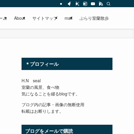
ーム
About
サイトマップ
mail
ぶらり室蘭散歩
＊プロフィール
H.N seal
室蘭の風景、食べ物
気になることを綴るblogです。
ブログ内の記事・画像の無断使用
転載はお断りします。
ブログをメールで購読