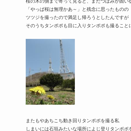
桜の木の側まで寄って見ると、まだつぼみが固い
「やっぱ桜は無理かあ～」と残念に思ったものの
ツツジを撮ったので満足し帰ろうとしたんですが
そのうちタンポポも目に入りタンポポも撮ること
またもやあちこち動き回りタンポポを撮る私
しまいには石垣みたいな場所によじ登りタンポポ