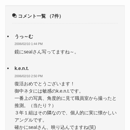
コメント一覧
（7件）
うっ～む
2006/02/10 1:44 PM
鏡にsealさん写ってますね～。
k.e.n.t.
2006/02/10 2:50 PM
復活おめでとうございます！
御中ネタには敏感のk.e.n.t.です。
一番上の写真、角度的に見て職員室から撮ったと
推測。（当たり？）
３年１組はその隣なので、個人的に実に懐かしい
アングルです。
確かにsealさん、映り込んでますね(笑)