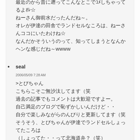
最近のから昔に遡ってこんなとこでｺﾒしちゃって
るよｵﾚ☆
ねーさん御前水だったんだね～。
オレが伊達の田舎でランドセルなころは、ねーさ
んココにいたわけね☆
なんだかそういうのって、知ってしまうとなんか
ヘンな感じだね～wwww
seal
2006/05/09 7:28 AM
>とびちゃん
こちらこそご無沙汰してます（笑
過去の記事でもコメントは大歓迎ですよー。
自己満足のブログで恥ずかしいんだけど・・
自分で楽しみながらのんびりと更新してます（笑
そうそう、とびちゃんが伊達でランドセルしょっ
てたころは
（しょってた・・って北海道弁？（笑）