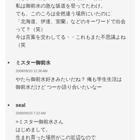
私は御前水の急な坂道を登ってたわけ。
でも、このころは全然違う場所にいたのに
「北海道、伊達、室蘭」などのキーワードで出会
って？（笑）
今は言葉を交わしてる・・これもまた不思議よね
（笑
ミスター御前水
2008/08/20 12:36 AM
やたら御前水好きみたいだね？ 俺も学生生活は
御前水だけど つーか語り合いたいなー
seal
2008/08/20 7:22 AM
>ミスター御前水さん
はじめまして。
生まれ育った場所がこの近辺なので