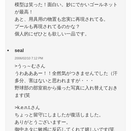
模型は笑った！面白い。妙にでかいゴールネット
が最高！
あと、用具用の物置も忠実に再現されてる。
プールも再現されてるのかな？
個人的にぜひとも欲しい一品です。
seal
2006/02/10 7:12 PM
>うっ～むさん
うわあああー！！全然気がつきませんでした（汗
多分、害はないと思われますが・・・
野球部の部室前から撮った写真に入れ替えておき
ます(笑
>k.e.n.t.さん
ちょっと留守にしましたが復活しました。
ありがとうございますー。
御中ネタに敏感に反応してくれて嬉しいです(笑