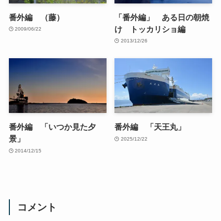
番外編 （藤）
「番外編」 ある日の朝焼
け トッカリショ編
2009/06/22
2013/12/26
番外編 「いつか見た夕
番外編 「天王丸」
景」
2025/12/22
2014/12/15
コメント