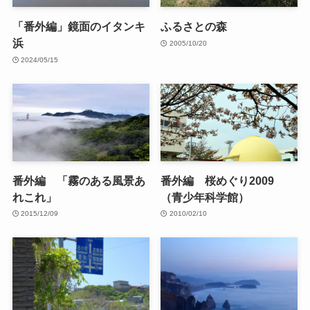
「番外編」鏡面のイタンキ
ふるさとの森
浜
2005/10/20
2024/05/15
番外編 「霧のある風景あ
番外編 桜めぐり2009
れこれ」
（青少年科学館）
2015/12/09
2010/02/10