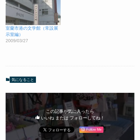
室蘭市港の文学館（常設展
示室編）
2009/03/27
気になること
この記事が気に入ったら
いいね または フォローしてね！
Follow Me