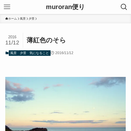
muroran便り
ホーム
風景
夕景
2016
薄紅色のそら
11/12
2016/11/12
風景
夕景
気になること