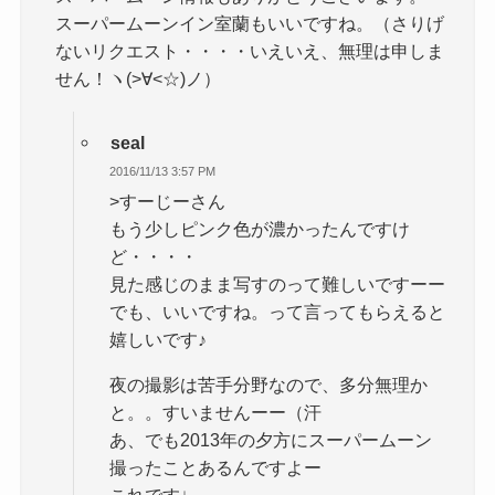
スーパームーンイン室蘭もいいですね。（さりげ
ないリクエスト・・・・いえいえ、無理は申しま
せん！ヽ(>∀<☆)ノ）
seal
2016/11/13 3:57 PM
>すーじーさん
もう少しピンク色が濃かったんですけ
ど・・・・
見た感じのまま写すのって難しいですーー
でも、いいですね。って言ってもらえると
嬉しいです♪
夜の撮影は苦手分野なので、多分無理か
と。。すいませんーー（汗
あ、でも2013年の夕方にスーパームーン
撮ったことあるんですよー
これです↓