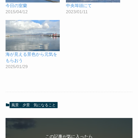
今日の室蘭
中央埠頭にて
2015/04/12
2023/01/11
海が見える景色から元気を
もらおう
2025/01/29
風景
夕景
気になること
この記事が気に入ったら