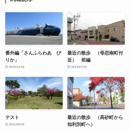
番外編「さんふらわあ ぴ
最近の散歩 （母恋南町付
りか」
近） 前編
2025/12/18
2013/07/25
テスト
最近の散歩 （高砂町から
知利別町へ）
2021/05/25