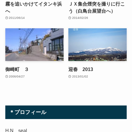
霧を追いかけてイタンキ浜
ＪＸ集合煙突を撮りに行こ
へ
う（白鳥台展望台へ）
2011/06/14
2014/02/26
御崎町 ３
迎春 2013
2006/04/27
2013/01/02
＊プロフィール
H.N seal