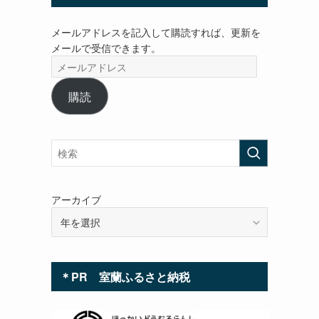
メールアドレスを記入して購読すれば、更新を
メールで受信できます。
メ
ー
ル
購読
ア
ド
レ
ス
アーカイブ
＊PR 室蘭ふるさと納税