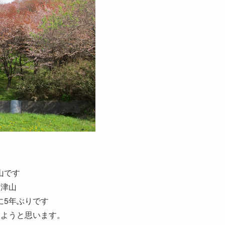
山です
茶津山
に5年ぶりです
みようと思います。