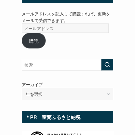
メールアドレスを記入して購読すれば、更新を
メールで受信できます。
メ
ー
ル
購読
ア
ド
レ
ス
アーカイブ
＊PR 室蘭ふるさと納税