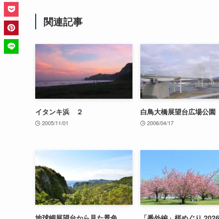
関連記事
イタンキ浜 ２
白鳥大橋展望台広場公園
2005/11/01
2006/04/17
地球岬展望台から見た景色
「番外編」桜めぐり 2026