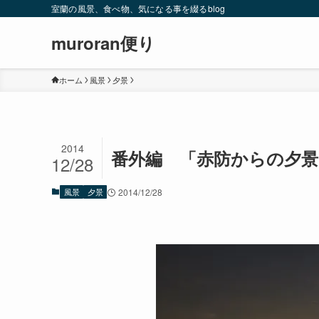
室蘭の風景、食べ物、気になる事を綴るblog
muroran便り
ホーム
風景
夕景
2014
番外編 「赤防からの夕景
12/28
風景
夕景
2014/12/28