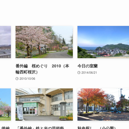
番外編 桜めぐり 2010（本
今日の室蘭
輪西町桜沢）
2014/06/21
2010/10/06
 後編
「番外編」鉄と光の芸術祭
秋色探し （小公園）