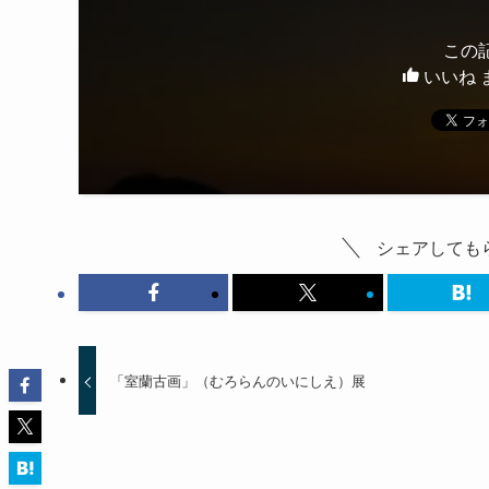
この
いいね 
シェアしてもら
「室蘭古画」（むろらんのいにしえ）展