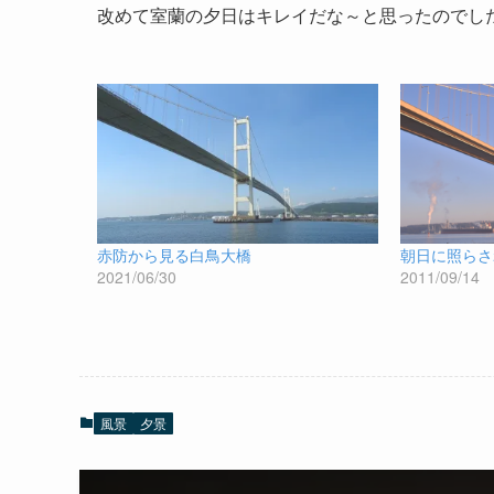
改めて室蘭の夕日はキレイだな～と思ったのでした(
赤防から見る白鳥大橋
朝日に照らさ
2021/06/30
2011/09/14
風景
夕景