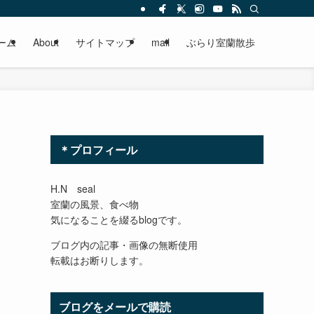
ーム
About
サイトマップ
mail
ぶらり室蘭散歩
＊プロフィール
H.N seal
室蘭の風景、食べ物
気になることを綴るblogです。
ブログ内の記事・画像の無断使用
転載はお断りします。
ブログをメールで購読