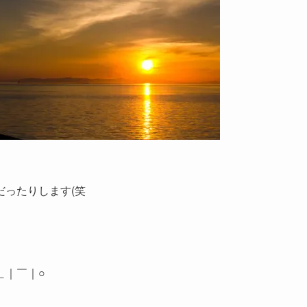
ったりします(笑
＿｜￣｜○