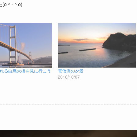
o＾-＾o)
れる白鳥大橋を見に行こう
電信浜の夕景
2016/10/07